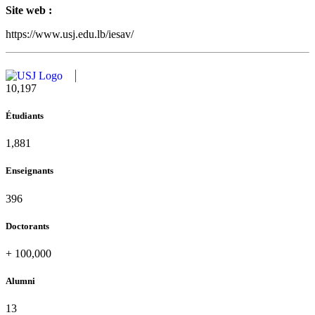
Site web :
https://www.usj.edu.lb/iesav/
10,815
Étudiants
1,995
Enseignants
420
Doctorants
+
100,000
Alumni
13