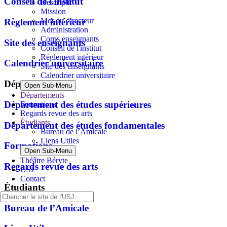
Conseil de l'institut
Descriptif
Mission
Mot du directeur
Règlement intérieur
Administration
Corps enseignants
Site des enseignants
Conseil de l'institut
Règlement intérieur
Calendrier universitaire
Site des enseignants
Calendrier universitaire
Départements
Open Sub-Menu
Départements
Département des études supérieures
Formations
Regards revue des arts
Étudiants
Département des études fondamentales
Bureau de l’Amicale
Liens Utiles
Formations
Open Sub-Menu
Théâtre Béryte
Regards revue des arts
USJ
Contact
Étudiants
Bureau de l’Amicale