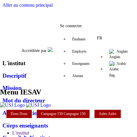
Aller au contenu principal
Facebook
Twitter
Instagram
LinkedIn
YouTube
+961 (1) 421 000
iesav@usj.edu
Se connecter
FR
Étudiants
Accréditée par
Employés
Anglais
L'institut
Enseignants
Arabic
Descriptif
Alumni
Mission
Menu IESAV
Mot du directeur
Administration
Dons
Dons
Campagne 150
Campagne 150
Aides
Aides
Corps enseignants
L'institut