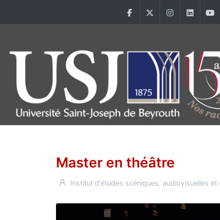
Aller au contenu principal
Facebook
Twitter
Instagram
Linke
Main Menu USJ
Master en théâtre
Institut d'études scéniques, audiovisuelles 