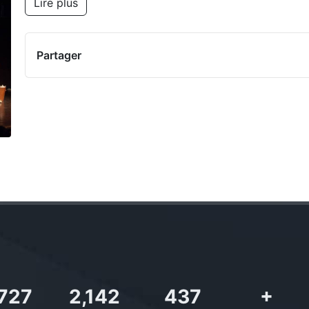
Lire plus
Partager
,727
2,142
437
+