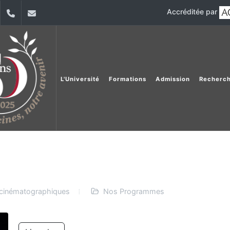
Accréditée par
dIn
YouTube
+9611421000
info@usj.edu.lb
L'Université
Formations
Admission
Recherc
et cinématographiques
Nos Programmes