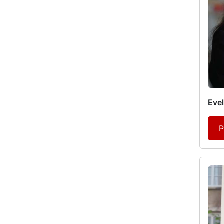
Evel
P