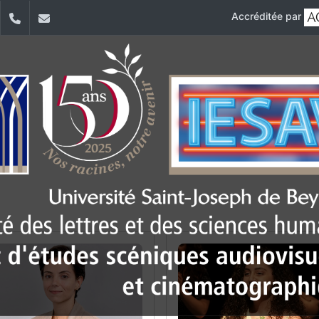
Accréditée par
dIn
YouTube
+961 (1) 421 530
iesav@usj.edu.lb