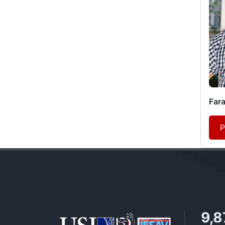
Far
P
11,