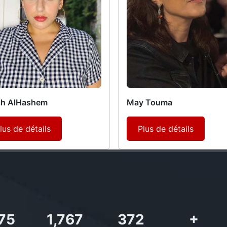
ah AlHashem
May Touma
lus de détails
Plus de détails
727
2,142
437
+