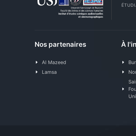
ÉTUD
Nos partenaires
À l'i
Al Mazeed
Bur
Lamsa
Nor
Sai
Fou
Uni