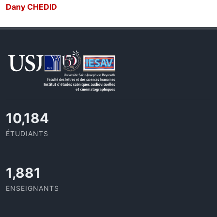
Dany CHEDID
11,418
ÉTUDIANTS
2,109
ENSEIGNANTS