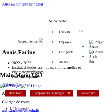
Aller au contenu principal
Facebook
Twitter
Instagram
LinkedIn
YouTube
+9611421000
info@usj.edu
Se connecter
FR
Étudiants
Accréditée par
Employés
Anglais
Anaïs Farine
Enseignants
Arabic
Alumni
2022 - 2023
Institut d'études scéniques, audiovisuelles et
cinématographiques
Main Menu USJ
Nos Enseignants
Dons
Dons
Campagne 150
Campagne 150
Aides
Aides
Anaïs Farine
Chargée de cours
L'Université
anais.farine@usj.edu.lb