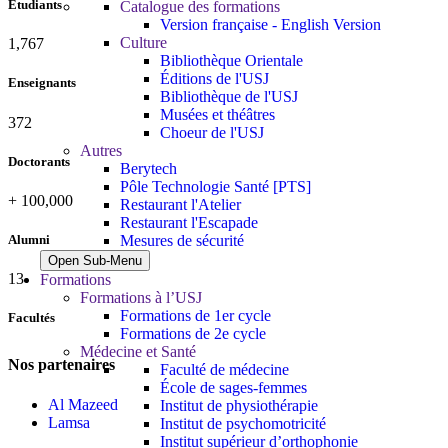
Étudiants
Catalogue des formations
Version française - English Version
Culture
1,881
Bibliothèque Orientale
Éditions de l'USJ
Enseignants
Bibliothèque de l'USJ
Musées et théâtres
396
Choeur de l'USJ
Autres
Doctorants
Berytech
Pôle Technologie Santé [PTS]
+
100,000
Restaurant l'Atelier
Restaurant l'Escapade
Mesures de sécurité
Alumni
Open Sub-Menu
13
Formations
Formations à l’USJ
Formations de 1er cycle
Facultés
Formations de 2e cycle
Médecine et Santé
Nos partenaires
Faculté de médecine
École de sages-femmes
Al Mazeed
Institut de physiothérapie
Lamsa
Institut de psychomotricité
Institut supérieur d’orthophonie