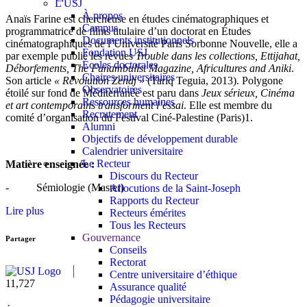
L'USJ
À propos
Anaïs Farine est chercheuse en études cinématographiques et
Campus
programmatrice de films titulaire d’un doctorat en Études
Documents institutionnels
cinématographiques de l’Université Paris Sorbonne Nouvelle, elle a
Fondation USJ
par exemple publié les revues
Trouble dans les collections, Ettijahat,
Écoles doctorales
Déborfements, The Funambulist Magazine, Africultures and Aniki
.
Chaires universitaires
Son article
« Révolution Zendj
» (Tariq Teguia, 2013). Polygone
Observatoires
étoilé sur fond de Méditerranée est paru dans
Jeux sérieux, Cinéma
Ressources humaines
et art contemporains transforment l’essai
. Elle est membre du
Recrutement
comité d’organisation du Festival Ciné-Palestine (Paris)1.
Alumni
Objectifs de développement durable
Calendrier universitaire
Le Recteur
Matière enseignée :
Discours du Recteur
- Sémiologie (Master)
Allocutions de la Saint-Joseph
Rapports du Recteur
Lire plus
Recteurs émérites
Tous les Recteurs
Gouvernance
Partager
Conseils
Rectorat
Centre universitaire d’éthique
11,727
Assurance qualité
Pédagogie universitaire