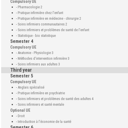
Compulsory UE
-
Pharmacologie 2
-
Pratique infirmière chez l'enfant
-
Pratique infirmière en médecine - chirurgie 2
-
Soins infirmiers communautaires 2
-
Soins infirmiers et problèmes de santé de l'enfant
-
Statistique - bio statistique
Semester 4
Compulsory UE
-
Anatomie - Physiologie 3
-
Méthodes d'intervention infirmière 3
-
Soins infirmiers aux adultes 3
Third year
Semester 5
Compulsory UE
-
Anglais spécialisé
-
Pratique infirmière en psychiatrie
-
Soins infirmiers et problèmes de santé des adultes 4
-
Soins infirmiers et santé mentale
Optional UE
-
Droit
-
Introduction à l'économie de la santé
Semester 6