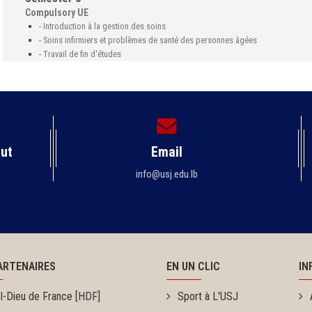
Compulsory UE
-
Introduction à la gestion des soins
-
Soins infirmiers et problèmes de santé des personnes âgées
-
Travail de fin d'études
rut
Email
info@usj.edu.lb
ARTENAIRES
EN UN CLIC
IN
l-Dieu de France [HDF]
Sport à L'USJ