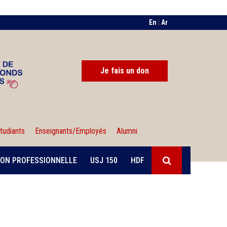
En
|
Ar
Je fais un don
tudiants
Enseignants/Employés
Alumni
ON PROFESSIONNELLE
USJ 150
HDF