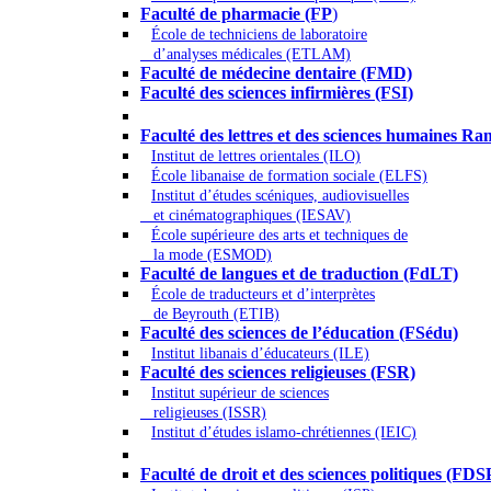
Faculté de pharmacie (FP
)
École de techniciens de laboratoire
d’analyses médicales (ETLAM)
Faculté de médecine dentaire (FMD)
Faculté des sciences infirmières (FSI)
Arts - Lettres et Sciences humaines - Scie
Faculté des lettres et des sciences humaines
Institut de lettres orientales (ILO)
École libanaise de formation sociale (ELFS)
Institut d’études scéniques, audiovisuelles
et cinématographiques (IESAV)
École supérieure des arts et techniques de
la mode (ESMOD)
Faculté de langues et de traduction (FdLT)
École de traducteurs et d’interprètes
de Beyrouth (ETIB)
Faculté des sciences de l’éducation (FSédu)
Institut libanais d’éducateurs (ILE)
Faculté des sciences religieuses (FSR)
Institut supérieur de sciences
religieuses (ISSR)
Institut d’études islamo-chrétiennes (IEIC)
Droit - Sciences politiques
Faculté de droit et des sciences politiques (FDS