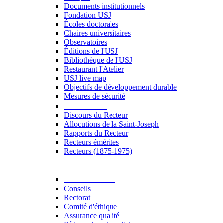
Documents institutionnels
Fondation USJ
Écoles doctorales
Chaires universitaires
Observatoires
Éditions de l'USJ
Bibliothèque de l'USJ
Restaurant l'Atelier
USJ live map
Objectifs de développement durable
Mesures de sécurité
Le Recteur
Discours du Recteur
Allocutions de la Saint-Joseph
Rapports du Recteur
Recteurs émérites
Recteurs (1875-1975)
Gouvernance
Conseils
Rectorat
Comité d'éthique
Assurance qualité