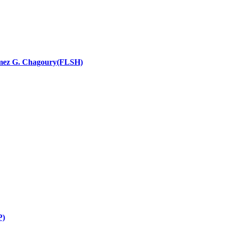
nces religieuses
 Ramez G. Chagoury(FLSH)
P)