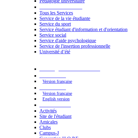
Pédagogie universitaire
Services étudiants
Tous les Services
Service de la vie étudiante
Service du sport
Service étudiant d'information et d'orientation
Service social
Service d'aide psychologique
Service de l'insertion professionnelle
Université d’été
Catalogue des formations
2023 - 2024
Version française
2024 - 2025
Version française
English version
Vie étudiante
Activités
Site de l'étudiant
Amicales
Clubs
Campus-J