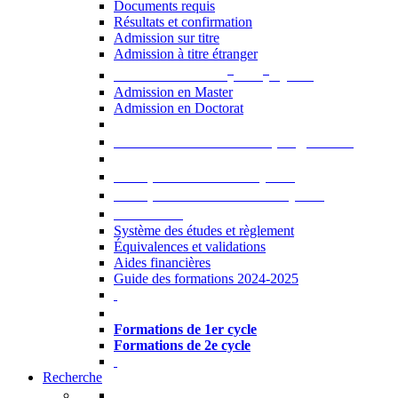
Documents requis
Résultats et confirmation
Admission sur titre
Admission à titre étranger
e
e
Admission aux 2
et 3
cycles
Admission en Master
Admission en Doctorat
Admission en cours de programme
UE optionnelles USJ [PDF]
UE optionnelles ouvertes [PDF]
À savoir...
Système des études et règlement
Équivalences et validations
Aides financières
Guide des formations 2024-2025
Formations à l’USJ
Formations de 1er cycle
Formations de 2e cycle
Recherche
La Recherche à l'USJ