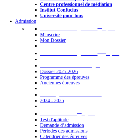
Centre professionnel de médiation
Institut Confucius
Université pour tous
Admission
er
Admission en ligne au 1
cycle
M'inscrire
Mon Dossier
ème
Admission en ligne au 2
cycle
Documents à télécharger
Dossier 2025-2026
Programme des épreuves
Anciennes épreuves
Catalogue des formations
2024 - 2025
er
Admission au 1
cycle
Test d'aptitude
Demande d’admission
Périodes des admissions
Calendrier des épreuves