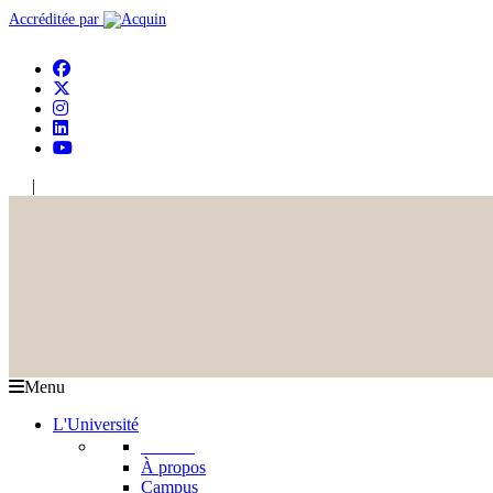
Accréditée par
|
En
Ar
Menu
L'Université
L'USJ
À propos
Campus