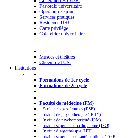
Generation H.O.P.E.
Pastorale universitaire
Opération 7e jour
Services pratiques
Résidence USJ
Carte privilège
Calendrier universitaire
Culture
Musées et théâtres
Choeur de l'USJ
Institutions
Formations à l’USJ
Formations de 1er cycle
Formations de 2e cycle
Médecine et Santé
Faculté de médecine (FM)
École de sages-femmes (ESF)
Institut de physiothérapie (IPHY)
Institut de psychomotricité (IPM)
Institut supérieur d’orthophonie (ISO)
Institut d’ergothérapie (IET)
Institut supérieur de santé publique (ISSP)