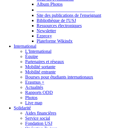
Album Photos
Publications et Ressources
Site des publications de l'enseignant
Bibliothèque de l'USJ
Ressources électroniques
Newsletter
Ezproxy
Plateforme Wikindx
International
L'International
Équipe
Partenaires et réseaux
Mobilité sortante
Mobilité entrante
Bourses pour étudiants internationaux
Erasmus +
Actualités
Rapports ODD
Photos
Live map
Solidarité
Aides financières
Service social
Fondation USJ