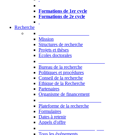
Formations à l’USJ
Formations de 1er cycle
Formations de 2e cycle
Recherche
La Recherche à l'USJ
Mission
Structures de recherche
Projets et thèses
Ecoles doctorales
Vice-rectorat à la Recherche
Bureau de la recherche
Politiques et procédures
Conseil de la recherche
Ethique de la Recherche
Partenaires
Organisme de financement
Plateforme de la recherche
Plateforme de la recherche
Formulaires
Dates à retenir
Appels d'offre
Manifestations Scientifiques
Tous les événements