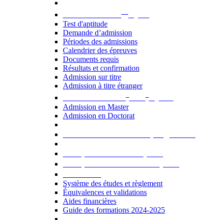
er
Admission au 1
cycle
Test d'aptitude
Demande d’admission
Périodes des admissions
Calendrier des épreuves
Documents requis
Résultats et confirmation
Admission sur titre
Admission à titre étranger
e
e
Admission aux 2
et 3
cycles
Admission en Master
Admission en Doctorat
Admission en cours de programme
UE optionnelles USJ [PDF]
UE optionnelles ouvertes [PDF]
À savoir...
Système des études et règlement
Équivalences et validations
Aides financières
Guide des formations 2024-2025