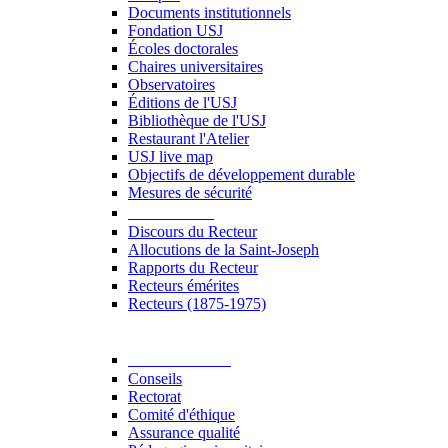
Documents institutionnels
Fondation USJ
Écoles doctorales
Chaires universitaires
Observatoires
Éditions de l'USJ
Bibliothèque de l'USJ
Restaurant l'Atelier
USJ live map
Objectifs de développement durable
Mesures de sécurité
Le Recteur
Discours du Recteur
Allocutions de la Saint-Joseph
Rapports du Recteur
Recteurs émérites
Recteurs (1875-1975)
Gouvernance
Conseils
Rectorat
Comité d'éthique
Assurance qualité