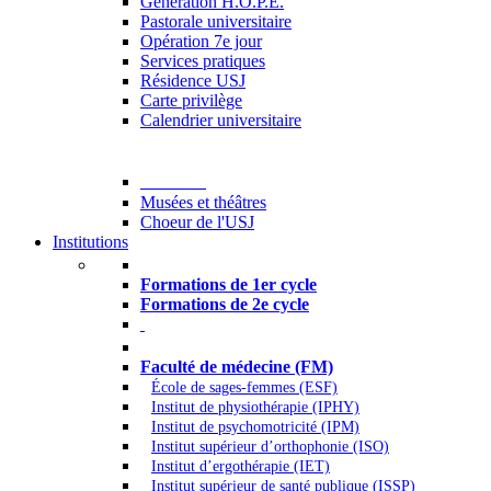
Generation H.O.P.E.
Pastorale universitaire
Opération 7e jour
Services pratiques
Résidence USJ
Carte privilège
Calendrier universitaire
Culture
Musées et théâtres
Choeur de l'USJ
Institutions
Formations à l’USJ
Formations de 1er cycle
Formations de 2e cycle
Médecine et Santé
Faculté de médecine (FM)
École de sages-femmes (ESF)
Institut de physiothérapie (IPHY)
Institut de psychomotricité (IPM)
Institut supérieur d’orthophonie (ISO)
Institut d’ergothérapie (IET)
Institut supérieur de santé publique (ISSP)