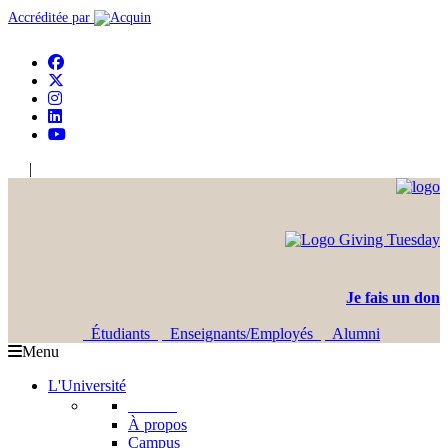
Accréditée par
|
En
Ar
Je fais un don
Étudiants
Enseignants/Employés
Alumni
Menu
L'Université
L'USJ
À propos
Campus