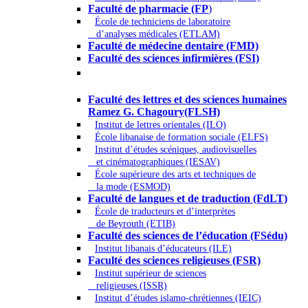
Faculté de pharmacie (FP
)
École de techniciens de laboratoire
d’analyses médicales (ETLAM)
Faculté de médecine dentaire (FMD)
Faculté des sciences infirmières (FSI)
Arts - Lettres et Sciences humaines -
Sciences religieuses
Faculté des lettres et des sciences humaines
Ramez G. Chagoury(FLSH)
Institut de lettres orientales (ILO)
École libanaise de formation sociale (ELFS)
Institut d’études scéniques, audiovisuelles
et cinématographiques (IESAV)
École supérieure des arts et techniques de
la mode (ESMOD)
Faculté de langues et de traduction (FdLT)
École de traducteurs et d’interprètes
de Beyrouth (ETIB)
Faculté des sciences de l’éducation (FSédu)
Institut libanais d’éducateurs (ILE)
Faculté des sciences religieuses (FSR)
Institut supérieur de sciences
religieuses (ISSR)
Institut d’études islamo-chrétiennes (IEIC)