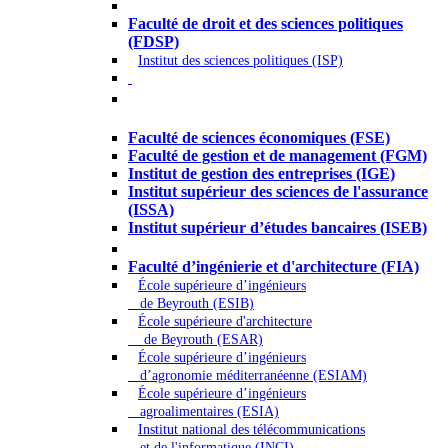
Droit - Sciences politiques
Faculté de droit et des sciences politiques
(FDSP)
Institut des sciences politiques (ISP)
Économie - Gestion - Banque -
Assurances
Faculté de sciences économiques (FSE)
Faculté de gestion et de management (FGM)
Institut de gestion des entreprises (IGE)
Institut supérieur des sciences de l'assurance
(ISSA)
Institut supérieur d’études bancaires (ISEB)
Ingénierie et technologie - Sciences
Faculté d’ingénierie et d'architecture (FIA)
École supérieure d’ingénieurs
de Beyrouth (ESIB)
École supérieure d'architecture
de Beyrouth (ESAR)
École supérieure d’ingénieurs
d’agronomie méditerranéenne (ESIAM)
École supérieure d’ingénieurs
agroalimentaires (ESIA)
Institut national des télécommunications
et de l'informatique (INCI)