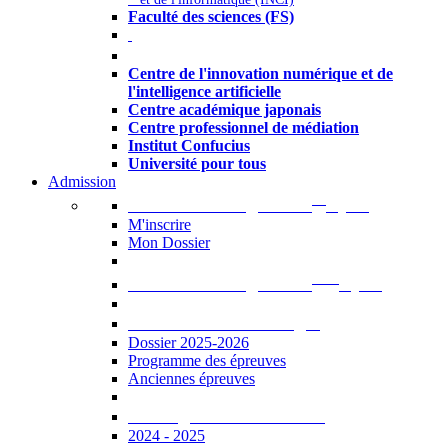
Faculté des sciences (FS)
Autres
Centre de l'innovation numérique et de
l'intelligence artificielle
Centre académique japonais
Centre professionnel de médiation
Institut Confucius
Université pour tous
Admission
er
Admission en ligne au 1
cycle
M'inscrire
Mon Dossier
ème
Admission en ligne au 2
cycle
Documents à télécharger
Dossier 2025-2026
Programme des épreuves
Anciennes épreuves
Catalogue des formations
2024 - 2025