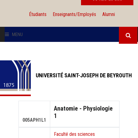
Étudiants
Enseignants/Employés
Alumni
MENU
L'UNIVERSITÉ
INSTITUTIONS
UNIVERSITÉ SAINT-JOSEPH DE BEYROUTH
ADMISSION
RECHERCHE
Anatomie - Physiologie
1
INTERNATIONAL
005APH1L1
Faculté des sciences
SOLIDARITÉ