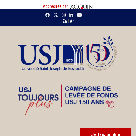
Accréditée par
En
|
Ar
Je fais un don