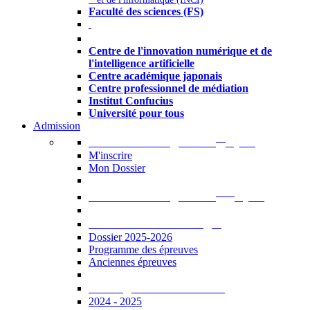
Faculté des sciences (FS)
Autres
Centre de l'innovation numérique et de
l'intelligence artificielle
Centre académique japonais
Centre professionnel de médiation
Institut Confucius
Université pour tous
Admission
er
Admission en ligne au 1
cycle
M'inscrire
Mon Dossier
ème
Admission en ligne au 2
cycle
Documents à télécharger
Dossier 2025-2026
Programme des épreuves
Anciennes épreuves
Catalogue des formations
2024 - 2025