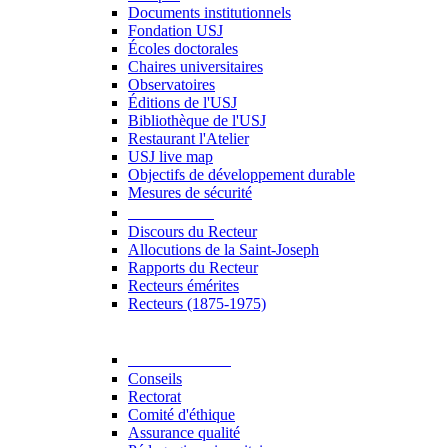
Documents institutionnels
Fondation USJ
Écoles doctorales
Chaires universitaires
Observatoires
Éditions de l'USJ
Bibliothèque de l'USJ
Restaurant l'Atelier
USJ live map
Objectifs de développement durable
Mesures de sécurité
Le Recteur
Discours du Recteur
Allocutions de la Saint-Joseph
Rapports du Recteur
Recteurs émérites
Recteurs (1875-1975)
Gouvernance
Conseils
Rectorat
Comité d'éthique
Assurance qualité