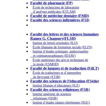
Faculté de pharmacie (FP
)
École de techniciens de laboratoire
d’analyses médicales (ETLAM)
Faculté de médecine dentaire (FMD)
Faculté des sciences infirmières (FSI)
Arts - Lettres et Sciences humaines -
Sciences religieuses
Faculté des lettres et des sciences humaines
Ramez G. Chagoury(FLSH)
Institut de lettres orientales (ILO)
École libanaise de formation sociale (ELFS)
Institut d’études scéniques, audiovisuelles
et cinématographiques (IESAV)
École supérieure des arts et techniques de
la mode (ESMOD)
Faculté de langues et de traduction (FdLT)
École de traducteurs et d’interprètes
de Beyrouth (ETIB)
Faculté des sciences de l’éducation (FSédu)
Institut libanais d’éducateurs (ILE)
Faculté des sciences religieuses (FSR)
Institut supérieur de sciences
religieuses (ISSR)
Institut d’études islamo-chrétiennes (IEIC)