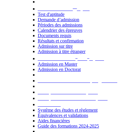
er
Admission au 1
cycle
Test d'aptitude
Demande d’admission
Périodes des admissions
Calendrier des épreuves
Documents requis
Résultats et confirmation
Admission sur titre
Admission à titre étranger
e
e
Admission aux 2
et 3
cycles
Admission en Master
Admission en Doctorat
Admission en cours de programme
UE optionnelles USJ [PDF]
UE optionnelles ouvertes [PDF]
À savoir...
Système des études et règlement
Équivalences et validations
Aides financières
Guide des formations 2024-2025