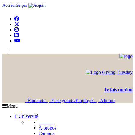
Accréditée par
|
En
Ar
Je fais un don
Étudiants
Enseignants/Employés
Alumni
Menu
L'Université
L'USJ
À propos
Campus