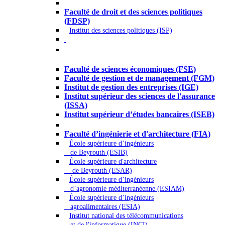
Droit - Sciences politiques
Faculté de droit et des sciences politiques
(FDSP)
Institut des sciences politiques (ISP)
Économie - Gestion - Banque -
Assurances
Faculté de sciences économiques (FSE)
Faculté de gestion et de management (FGM)
Institut de gestion des entreprises (IGE)
Institut supérieur des sciences de l'assurance
(ISSA)
Institut supérieur d’études bancaires (ISEB)
Ingénierie et technologie - Sciences
Faculté d’ingénierie et d'architecture (FIA)
École supérieure d’ingénieurs
de Beyrouth (ESIB)
École supérieure d'architecture
de Beyrouth (ESAR)
École supérieure d’ingénieurs
d’agronomie méditerranéenne (ESIAM)
École supérieure d’ingénieurs
agroalimentaires (ESIA)
Institut national des télécommunications
et de l'informatique (INCI)