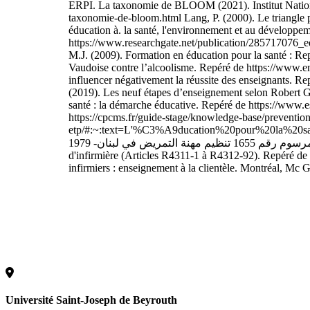
ERPI. La taxonomie de BLOOM (2021). Institut National
taxonomie-de-bloom.html Lang, P. (2000). Le triangle 
éducation à. la santé, l'environnement et au développeme
https://www.researchgate.net/publication/285717076_
M.J. (2009). Formation en éducation pour la santé : Re
Vaudoise contre l’alcoolisme. Repéré de https://www.e
influencer négativement la réussite des enseignants. Re
(2019). Les neuf étapes d’enseignement selon Robert Ga
santé : la démarche éducative. Repéré de https://www.
https://cpcms.fr/guide-stage/knowledge-base/prevention
etp/#:~:text=L'%C3%A9ducation%20pour%20la%
مرسوم رقم 1655 تنظيم مهنة التمريض في لبنان- 1979 République Française, Code de la santé publique, version en vigueur du 28 décembre 2020, Titre Ier : Profession d'infirmier ou
d'infirmière (Articles R4311-1 à R4312-92). Repéré 
infirmiers : enseignement à la clientèle. Montréal, Mc 
Université Saint-Joseph de Beyrouth