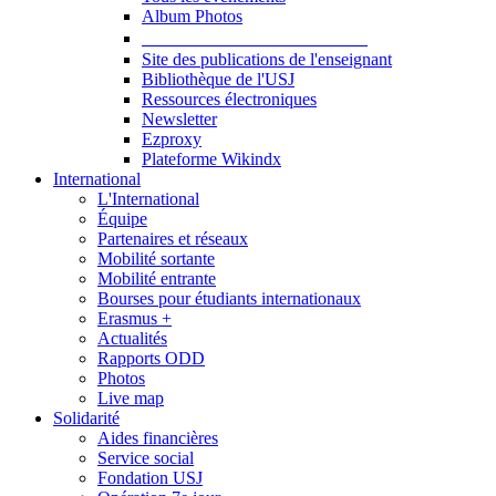
Album Photos
Publications et Ressources
Site des publications de l'enseignant
Bibliothèque de l'USJ
Ressources électroniques
Newsletter
Ezproxy
Plateforme Wikindx
International
L'International
Équipe
Partenaires et réseaux
Mobilité sortante
Mobilité entrante
Bourses pour étudiants internationaux
Erasmus +
Actualités
Rapports ODD
Photos
Live map
Solidarité
Aides financières
Service social
Fondation USJ