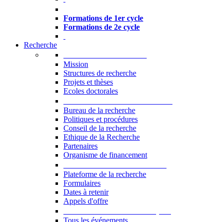
Formations à l’USJ
Formations de 1er cycle
Formations de 2e cycle
Recherche
La Recherche à l'USJ
Mission
Structures de recherche
Projets et thèses
Ecoles doctorales
Vice-rectorat à la Recherche
Bureau de la recherche
Politiques et procédures
Conseil de la recherche
Ethique de la Recherche
Partenaires
Organisme de financement
Plateforme de la recherche
Plateforme de la recherche
Formulaires
Dates à retenir
Appels d'offre
Manifestations Scientifiques
Tous les événements