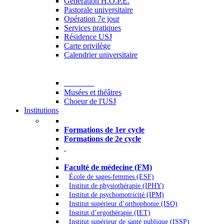
Generation H.O.P.E.
Pastorale universitaire
Opération 7e jour
Services pratiques
Résidence USJ
Carte privilège
Calendrier universitaire
Culture
Musées et théâtres
Choeur de l'USJ
Institutions
Formations à l’USJ
Formations de 1er cycle
Formations de 2e cycle
Médecine et Santé
Faculté de médecine (FM)
École de sages-femmes (ESF)
Institut de physiothérapie (IPHY)
Institut de psychomotricité (IPM)
Institut supérieur d’orthophonie (ISO)
Institut d’ergothérapie (IET)
Institut supérieur de santé publique (ISSP)