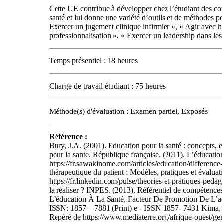
Cette UE contribue à développer chez l’étudiant des conn
santé et lui donne une variété d’outils et de méthode
Exercer un jugement clinique infirmier », « Agir avec
professionnalisation », « Exercer un leadership dans les s
Temps présentiel : 18 heures
Charge de travail étudiant : 75 heures
Méthode(s) d'évaluation : Examen partiel, Exposés
Référence :
Bury, J.A. (2001). Education pour la santé : concepts, e
pour la sante. République française. (2011). L’éducatio
https://fr.sawakinome.com/articles/education/differen
thérapeutique du patient : Modèles, pratiques et évalua
https://fr.linkedin.com/pulse/theories-et-pratiques-p
la réaliser ? INPES. (2013). Référentiel de compétence
L’éducation À La Santé, Facteur De Promotion De L’ac
ISSN: 1857 – 7881 (Print) e - ISSN 1857- 7431 Kima, O
Repéré de https://www.mediaterre.org/afrique-ouest/ge