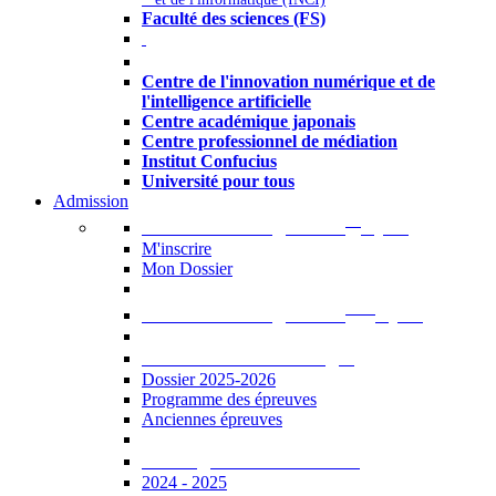
Faculté des sciences (FS)
Autres
Centre de l'innovation numérique et de
l'intelligence artificielle
Centre académique japonais
Centre professionnel de médiation
Institut Confucius
Université pour tous
Admission
er
Admission en ligne au 1
cycle
M'inscrire
Mon Dossier
ème
Admission en ligne au 2
cycle
Documents à télécharger
Dossier 2025-2026
Programme des épreuves
Anciennes épreuves
Catalogue des formations
2024 - 2025