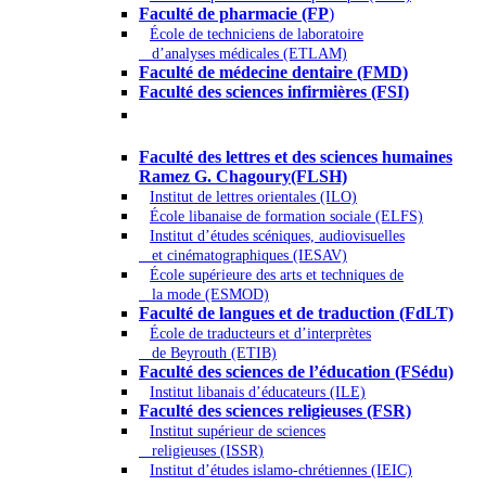
Faculté de pharmacie (FP
)
École de techniciens de laboratoire
d’analyses médicales (ETLAM)
Faculté de médecine dentaire (FMD)
Faculté des sciences infirmières (FSI)
Arts - Lettres et Sciences humaines -
Sciences religieuses
Faculté des lettres et des sciences humaines
Ramez G. Chagoury(FLSH)
Institut de lettres orientales (ILO)
École libanaise de formation sociale (ELFS)
Institut d’études scéniques, audiovisuelles
et cinématographiques (IESAV)
École supérieure des arts et techniques de
la mode (ESMOD)
Faculté de langues et de traduction (FdLT)
École de traducteurs et d’interprètes
de Beyrouth (ETIB)
Faculté des sciences de l’éducation (FSédu)
Institut libanais d’éducateurs (ILE)
Faculté des sciences religieuses (FSR)
Institut supérieur de sciences
religieuses (ISSR)
Institut d’études islamo-chrétiennes (IEIC)