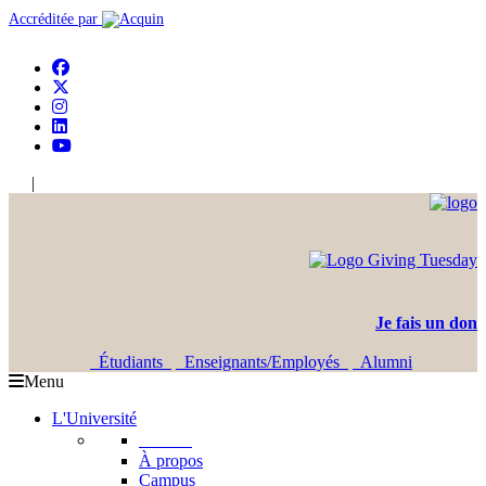
Accréditée par
|
En
Ar
Je fais un don
Étudiants
Enseignants/Employés
Alumni
Menu
L'Université
L'USJ
À propos
Campus