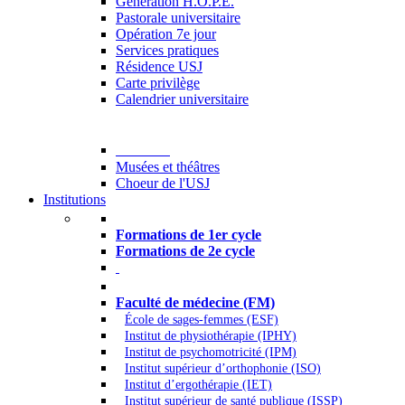
Generation H.O.P.E.
Pastorale universitaire
Opération 7e jour
Services pratiques
Résidence USJ
Carte privilège
Calendrier universitaire
Culture
Musées et théâtres
Choeur de l'USJ
Institutions
Formations à l’USJ
Formations de 1er cycle
Formations de 2e cycle
Médecine et Santé
Faculté de médecine (FM)
École de sages-femmes (ESF)
Institut de physiothérapie (IPHY)
Institut de psychomotricité (IPM)
Institut supérieur d’orthophonie (ISO)
Institut d’ergothérapie (IET)
Institut supérieur de santé publique (ISSP)