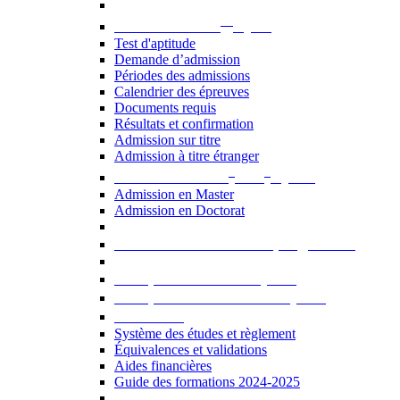
er
Admission au 1
cycle
Test d'aptitude
Demande d’admission
Périodes des admissions
Calendrier des épreuves
Documents requis
Résultats et confirmation
Admission sur titre
Admission à titre étranger
e
e
Admission aux 2
et 3
cycles
Admission en Master
Admission en Doctorat
Admission en cours de programme
UE optionnelles USJ [PDF]
UE optionnelles ouvertes [PDF]
À savoir...
Système des études et règlement
Équivalences et validations
Aides financières
Guide des formations 2024-2025