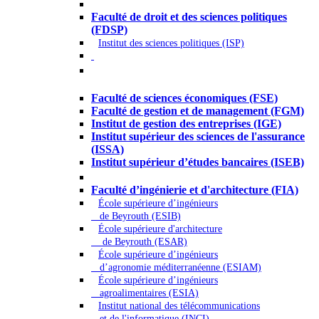
Droit - Sciences politiques
Faculté de droit et des sciences politiques
(FDSP)
Institut des sciences politiques (ISP)
Économie - Gestion - Banque -
Assurances
Faculté de sciences économiques (FSE)
Faculté de gestion et de management (FGM)
Institut de gestion des entreprises (IGE)
Institut supérieur des sciences de l'assurance
(ISSA)
Institut supérieur d’études bancaires (ISEB)
Ingénierie et technologie - Sciences
Faculté d’ingénierie et d'architecture (FIA)
École supérieure d’ingénieurs
de Beyrouth (ESIB)
École supérieure d'architecture
de Beyrouth (ESAR)
École supérieure d’ingénieurs
d’agronomie méditerranéenne (ESIAM)
École supérieure d’ingénieurs
agroalimentaires (ESIA)
Institut national des télécommunications
et de l'informatique (INCI)