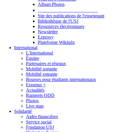
Album Photos
Publications et Ressources
Site des publications de l'enseignant
Bibliothèque de l'USJ
Ressources électroniques
Newsletter
Ezproxy
Plateforme Wikindx
International
L'International
Équipe
Partenaires et réseaux
Mobilité sortante
Mobilité entrante
Bourses pour étudiants internationaux
Erasmus +
Actualités
Rapports ODD
Photos
Live map
Solidarité
Aides financières
Service social
Fondation USJ