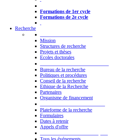
Formations à l’USJ
Formations de 1er cycle
Formations de 2e cycle
Recherche
La Recherche à l'USJ
Mission
Structures de recherche
Projets et thèses
Ecoles doctorales
Vice-rectorat à la Recherche
Bureau de la recherche
Politiques et procédures
Conseil de la recherche
Ethique de la Recherche
Partenaires
Organisme de financement
Plateforme de la recherche
Plateforme de la recherche
Formulaires
Dates à retenir
Appels d'offre
Manifestations Scientifiques
Tous les événements