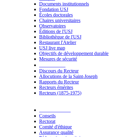
Documents institutionnels
Fondation USJ
Écoles doctorales
Chaires universitaires
Observatoires
Éditions de l'USJ
Bibliothèque de l'USJ
Restaurant l'Atelier
USJ live map
Objectifs de développement durable
Mesures de sécurité
Le Recteur
Discours du Recteur
Allocutions de la Saint-Joseph
Rapports du Recteur
Recteurs émérites
Recteurs (1875-1975)
Gouvernance
Conseils
Rectorat
Comité d'éthique
Assurance qualité