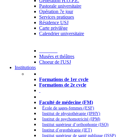
Generation H.O.P.E.
Pastorale universitaire
Opération 7e jour
Services pratiques
Résidence USJ
Carte privilège
Calendrier universitaire
Culture
Musées et théâtres
Choeur de l'USJ
Institutions
Formations à l’USJ
Formations de 1er cycle
Formations de 2e cycle
Médecine et Santé
Faculté de médecine (FM)
École de sages-femmes (ESF)
Institut de physiothérapie (IPHY)
Institut de psychomotricité (IPM)
Institut supérieur d’orthophonie (ISO)
Institut d’ergothérapie (IET)
Institut supérieur de santé publique (ISSP)