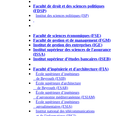
Droit - Sciences politiques
Faculté de droit et des sciences politiques
(FDSP)
Institut des sciences politiques (ISP)
Économie - Gestion - Banque -
Assurances
Faculté de sciences économiques (FSE)
Faculté de gestion et de management (FGM)
Institut de gestion des entreprises (IGE)
Institut supérieur des sciences de l'assurance
(ISSA)
Institut supérieur d’études bancaires (ISEB)
Ingénierie et technologie - Sciences
Faculté d’ingénierie et d'architecture (FIA)
École supérieure d’ingénieurs
de Beyrouth (ESIB)
École supérieure d'architecture
de Beyrouth (ESAR)
École supérieure d’ingénieurs
d’agronomie méditerranéenne (ESIAM)
École supérieure d’ingénieurs
agroalimentaires (ESIA)
Institut national des télécommunications
et de l'informatique (INCI)