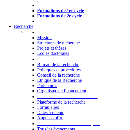
Formations à l’USJ
Formations de 1er cycle
Formations de 2e cycle
Recherche
La Recherche à l'USJ
Mission
Structures de recherche
Projets et thèses
Ecoles doctorales
Vice-rectorat à la Recherche
Bureau de la recherche
Politiques et procédures
Conseil de la recherche
Ethique de la Recherche
Partenaires
Organisme de financement
Plateforme de la recherche
Plateforme de la recherche
Formulaires
Dates à retenir
Appels d'offre
Manifestations Scientifiques
Tous les événements