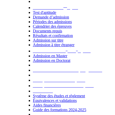
er
Admission au 1
cycle
Test d'aptitude
Demande d’admission
Périodes des admissions
Calendrier des épreuves
Documents requis
Résultats et confirmation
Admission sur titre
Admission à titre étranger
e
e
Admission aux 2
et 3
cycles
Admission en Master
Admission en Doctorat
Admission en cours de programme
UE optionnelles USJ [PDF]
UE optionnelles ouvertes [PDF]
À savoir...
Système des études et règlement
Équivalences et validations
Aides financières
Guide des formations 2024-2025