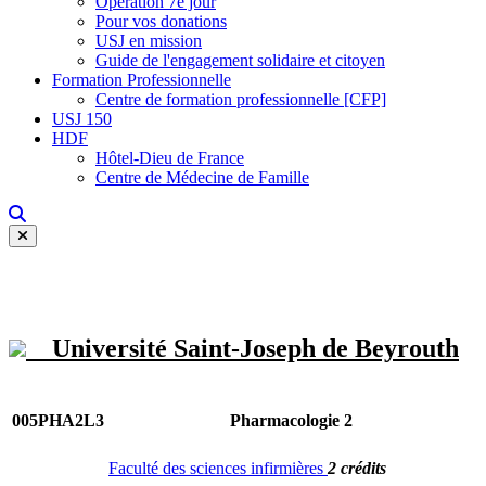
Opération 7e jour
Pour vos donations
USJ en mission
Guide de l'engagement solidaire et citoyen
Formation Professionnelle
Centre de formation professionnelle [CFP]
USJ 150
HDF
Hôtel-Dieu de France
Centre de Médecine de Famille
Université Saint-Joseph de Beyrouth
005PHA2L3
Pharmacologie 2
Faculté des sciences infirmières
2 crédits