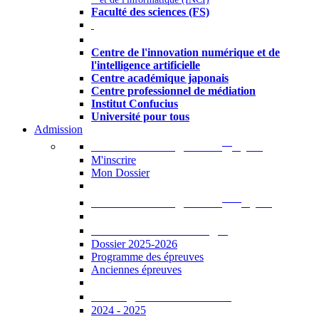
Faculté des sciences (FS)
Autres
Centre de l'innovation numérique et de
l'intelligence artificielle
Centre académique japonais
Centre professionnel de médiation
Institut Confucius
Université pour tous
Admission
er
Admission en ligne au 1
cycle
M'inscrire
Mon Dossier
ème
Admission en ligne au 2
cycle
Documents à télécharger
Dossier 2025-2026
Programme des épreuves
Anciennes épreuves
Catalogue des formations
2024 - 2025