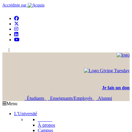
Accréditée par
|
En
Ar
Je fais un don
Étudiants
Enseignants/Employés
Alumni
Menu
L'Université
L'USJ
À propos
Campus