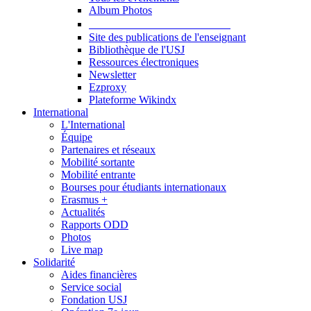
Album Photos
Publications et Ressources
Site des publications de l'enseignant
Bibliothèque de l'USJ
Ressources électroniques
Newsletter
Ezproxy
Plateforme Wikindx
International
L'International
Équipe
Partenaires et réseaux
Mobilité sortante
Mobilité entrante
Bourses pour étudiants internationaux
Erasmus +
Actualités
Rapports ODD
Photos
Live map
Solidarité
Aides financières
Service social
Fondation USJ