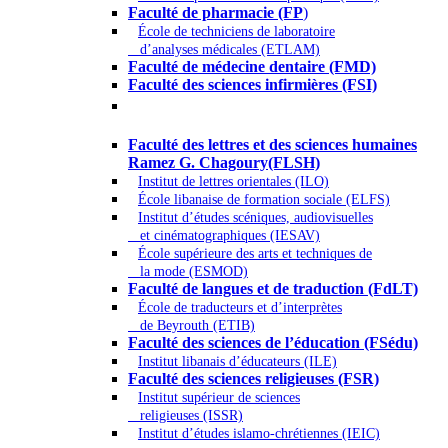
Faculté de pharmacie (FP
)
École de techniciens de laboratoire
d’analyses médicales (ETLAM)
Faculté de médecine dentaire (FMD)
Faculté des sciences infirmières (FSI)
Arts - Lettres et Sciences humaines -
Sciences religieuses
Faculté des lettres et des sciences humaines
Ramez G. Chagoury(FLSH)
Institut de lettres orientales (ILO)
École libanaise de formation sociale (ELFS)
Institut d’études scéniques, audiovisuelles
et cinématographiques (IESAV)
École supérieure des arts et techniques de
la mode (ESMOD)
Faculté de langues et de traduction (FdLT)
École de traducteurs et d’interprètes
de Beyrouth (ETIB)
Faculté des sciences de l’éducation (FSédu)
Institut libanais d’éducateurs (ILE)
Faculté des sciences religieuses (FSR)
Institut supérieur de sciences
religieuses (ISSR)
Institut d’études islamo-chrétiennes (IEIC)