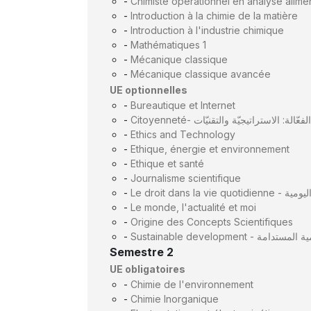
-
Chimiste opérationnel en analyse alime
-
Introduction à la chimie de la matière
-
Introduction à l'industrie chimique
-
Mathématiques 1
-
Mécanique classique
-
Mécanique classique avancée
UE optionnelles
-
Bureautique et Internet
-
Citoyenneté- المواطنة الفعّالة: الاستراتيج
-
Ethics and Technology
-
Ethique, énergie et environnement
-
Ethique et santé
-
Journalisme scientifique
-
Le droit dans la
-
Le monde, l'actualité et moi
-
Origine des Concepts Scientifiques
-
Sustainable development - التنمية
Semestre 2
UE obligatoires
-
Chimie de l'environnement
-
Chimie Inorganique