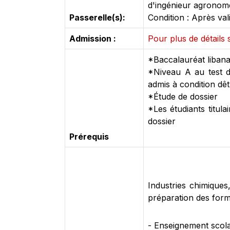
d'ingénieur agronom
Passerelle(s):
Condition : Après va
Admission :
Pour plus de détails s
*Baccalauréat libanai
*Niveau A au test d
admis à condition dê
*Étude de dossier
*Les étudiants titula
dossier
Prérequis
Industries chimiques
préparation des formu
- Enseignement scola