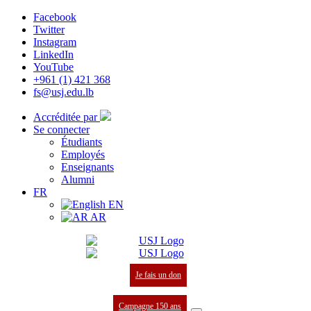
Facebook
Twitter
Instagram
LinkedIn
YouTube
+961 (1) 421 368
fs@usj.edu.lb
Accréditée par
Se connecter
Étudiants
Employés
Enseignants
Alumni
FR
EN
AR
Je fais un don
Campagne 150 ans