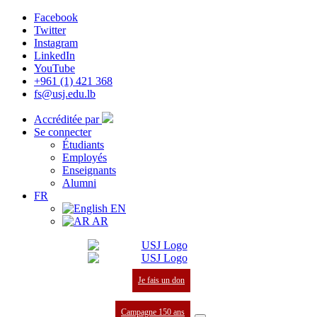
Facebook
Twitter
Instagram
LinkedIn
YouTube
+961 (1) 421 368
fs@usj.edu.lb
Accréditée par
Se connecter
Étudiants
Employés
Enseignants
Alumni
FR
EN
AR
Je fais un don
Campagne 150 ans