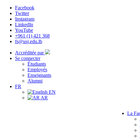
Facebook
Twitter
Instagram
LinkedIn
YouTube
+961 (1) 421 368
fs@usj.edu.lb
Accréditée par
Se connecter
Étudiants
Employés
Enseignants
Alumni
FR
EN
AR
La Fac