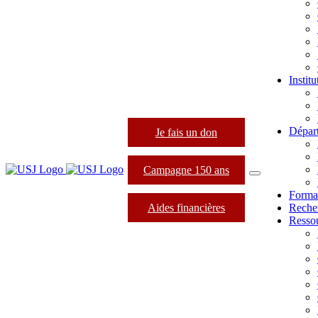
Instit
Dépar
Je fais un don
Campagne 150 ans
Forma
Aides financières
Reche
Resso