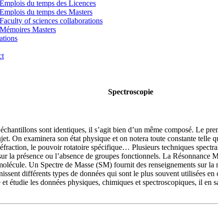
Emplois du temps des Licences
Emplois du temps des Masters
Faculty of sciences collaborations
Mémoires Masters
ations
ct
Spectroscopie
 échantillons sont identiques, il s’agit bien d’un même composé. Le prem
jet. On examinera son état physique et on notera toute constante telle que
réfraction, le pouvoir rotatoire spécifique… Plusieurs techniques spectra
sur la présence ou l’absence de groupes fonctionnels. La Résonnance
olécule. Un Spectre de Masse (SM) fournit des renseignements sur la ma
issent différents types de données qui sont le plus souvent utilisées en
et étudie les données physiques, chimiques et spectroscopiques, il en