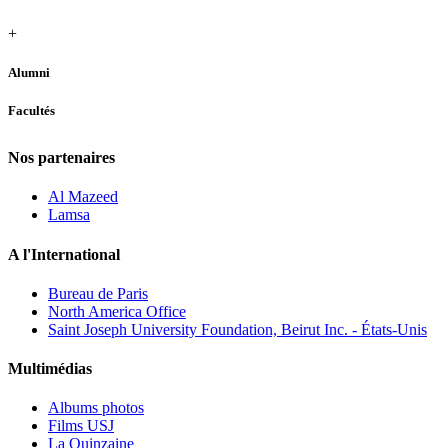
+
Alumni
Facultés
Nos partenaires
Al Mazeed
Lamsa
A l'International
Bureau de Paris
North America Office
Saint Joseph University Foundation, Beirut Inc. - États-Unis
Multimédias
Albums photos
Films USJ
La Quinzaine