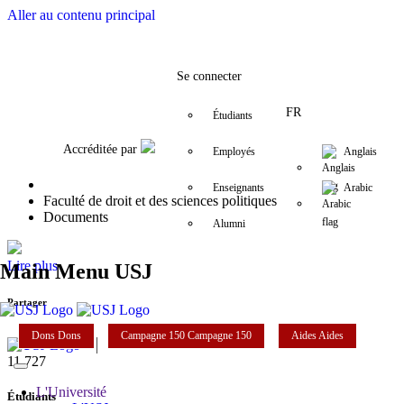
Aller au contenu principal
Facebook
Twitter
Instagram
LinkedIn
YouTube
+9611421000
info@usj.edu
Se connecter
FR
Étudiants
Accréditée par
Employés
Anglais
Enseignants
Arabic
Faculté de droit et des sciences politiques
Documents
Alumni
Lire plus
Main Menu USJ
Partager
Dons
Dons
Campagne 150
Campagne 150
Aides
Aides
11,727
L'Université
Étudiants