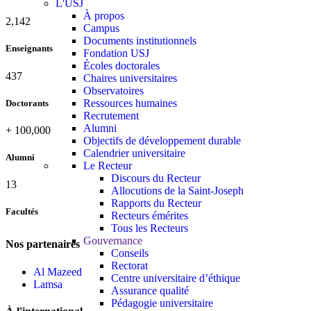
L'USJ
À propos
2,142
Campus
Documents institutionnels
Enseignants
Fondation USJ
Écoles doctorales
437
Chaires universitaires
Observatoires
Ressources humaines
Doctorants
Recrutement
Alumni
+
100,000
Objectifs de développement durable
Calendrier universitaire
Alumni
Le Recteur
Discours du Recteur
13
Allocutions de la Saint-Joseph
Rapports du Recteur
Facultés
Recteurs émérites
Tous les Recteurs
Gouvernance
Nos partenaires
Conseils
Rectorat
Al Mazeed
Centre universitaire d’éthique
Lamsa
Assurance qualité
Pédagogie universitaire