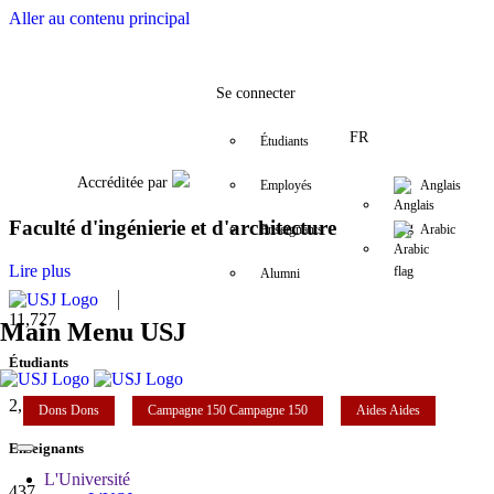
Aller au contenu principal
Facebook
Twitter
Instagram
LinkedIn
YouTube
+961 (1) 421 317
fia@usj.edu.l
Se connecter
FR
Étudiants
Accréditée par
Employés
Anglais
Faculté d'ingénierie et d'architecture
Enseignants
Arabic
Lire plus
Alumni
11,727
Main Menu USJ
Étudiants
2,142
Dons
Dons
Campagne 150
Campagne 150
Aides
Aides
Enseignants
L'Université
437