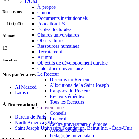
L'USJ
À propos
Doctorants
Campus
Documents institutionnels
+
100,000
Fondation USJ
Écoles doctorales
Chaires universitaires
Alumni
Observatoires
Ressources humaines
13
Recrutement
Alumni
Facultés
Objectifs de développement durable
Calendrier universitaire
Le Recteur
Nos partenaires
Discours du Recteur
Allocutions de la Saint-Joseph
Al Mazeed
Rapports du Recteur
Lamsa
Recteurs émérites
Tous les Recteurs
À l'international
Gouvernance
Conseils
Bureau de Paris
Rectorat
North America Office
Centre universitaire d’éthique
Saint Joseph University Foundation, Beirut Inc. - États-Unis
Assurance qualité
Pédagogie universitaire