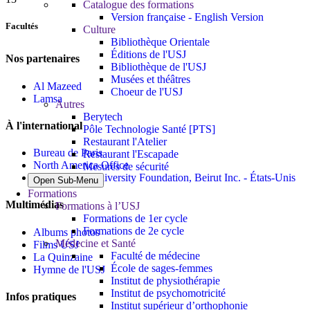
Catalogue des formations
Version française - English Version
Facultés
Culture
Bibliothèque Orientale
Éditions de l'USJ
Nos partenaires
Bibliothèque de l'USJ
Musées et théâtres
Al Mazeed
Choeur de l'USJ
Lamsa
Autres
Berytech
À l'international
Pôle Technologie Santé [PTS]
Restaurant l'Atelier
Bureau de Paris
Restaurant l'Escapade
North America Office
Mesures de sécurité
Saint Joseph University Foundation, Beirut Inc. - États-Unis
Open Sub-Menu
Formations
Multimédias
Formations à l’USJ
Formations de 1er cycle
Formations de 2e cycle
Albums photos
Médecine et Santé
Films USJ
Faculté de médecine
La Quinzaine
École de sages-femmes
Hymne de l'USJ
Institut de physiothérapie
Institut de psychomotricité
Infos pratiques
Institut supérieur d’orthophonie