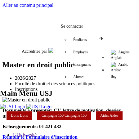
Aller au contenu principal
Facebook
Twitter
Instagram
LinkedIn
YouTube
+9611421000
info@usj.edu
Se connecter
FR
Étudiants
Accréditée par
Employés
Anglais
Master en droit public
Enseignants
Arabic
Alumni
2026/2027
Faculté de droit et des sciences politiques
Inscriptions
Main Menu USJ
Documents à présenter: CV, lettre de motivation, dossier
Dons
Dons
Campagne 150
Campagne 150
Aides
Aides
universitaire
Renseignements: 01 421 432
L'Université
Remplir le Formulaire d’inscription