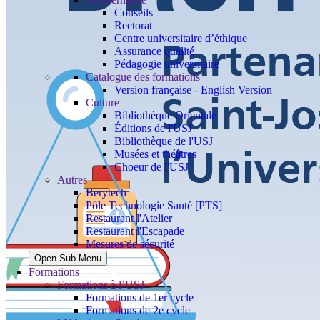
Conseils
Rectorat
Centre universitaire d’éthique
Assurance qualité
Pédagogie universitaire
Catalogue des formations
Version française - English Version
Culture
Bibliothèque Orientale
Éditions de l'USJ
Bibliothèque de l'USJ
Musées et théâtres
Choeur de l'USJ
Autres
Berytech
Pôle Technologie Santé [PTS]
Restaurant l'Atelier
Restaurant l'Escapade
Mesures de sécurité
Open Sub-Menu
Formations
Formations à l’USJ
Formations de 1er cycle
Formations de 2e cycle