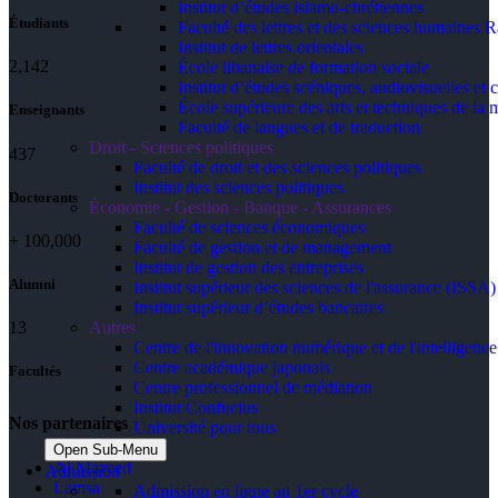
Institut d’études islamo-chrétiennes
Étudiants
Faculté des lettres et des sciences humaine
Institut de lettres orientales
2,142
École libanaise de formation sociale
Institut d’études scéniques, audiovisuelles e
École supérieure des arts et techniques de 
Enseignants
Faculté de langues et de traduction
Droit - Sciences politiques
437
Faculté de droit et des sciences politiques
Institut des sciences politiques
Doctorants
Économie - Gestion - Banque - Assurances
Faculté de sciences économiques
+
100,000
Faculté de gestion et de management
Institut de gestion des entreprises
Alumni
Institut supérieur des sciences de l'assurance (ISSA)
Institut supérieur d’études bancaires
Autres
13
Centre de l'innovation numérique et de l'intelligence a
Centre académique japonais
Facultés
Centre professionnel de médiation
Institut Confucius
Nos partenaires
Université pour tous
Open Sub-Menu
Al Mazeed
Admission
Lamsa
Admission en ligne au 1er cycle