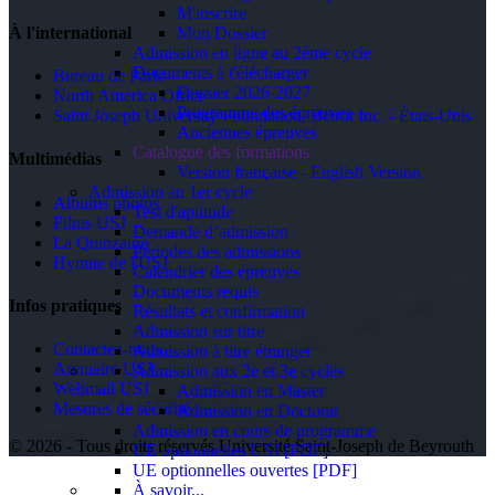
M'inscrire
Mon Dossier
À l'international
Admission en ligne au 2ème cycle
Documents à t'élécharger
Bureau de Paris
Dossier 2026-2027
North America Office
Programme des épreuves
Saint Joseph University Foundation, Beirut Inc. - États-Unis
Anciennes épreuves
Catalogue des formations
Multimédias
Version française - English Version
Admission au 1er cycle
Albums photos
Test d'aptitude
Films USJ
Demande d’admission
La Quinzaine
Périodes des admissions
Hymne de l'USJ
Calendrier des épreuves
Documents requis
Infos pratiques
Résultats et confirmation
Admission sur titre
Contactez-nous
Admission à titre étranger
Annuaire USJ
Admission aux 2e et 3e cycles
Webmail USJ
Admission en Master
Mesures de sécurité
Admission en Doctorat
Admission en cours de programme
©
2026 - Tous droits réservés Université Saint-Joseph de Beyrouth
UE optionnelles USJ [PDF]
UE optionnelles ouvertes [PDF]
À savoir...