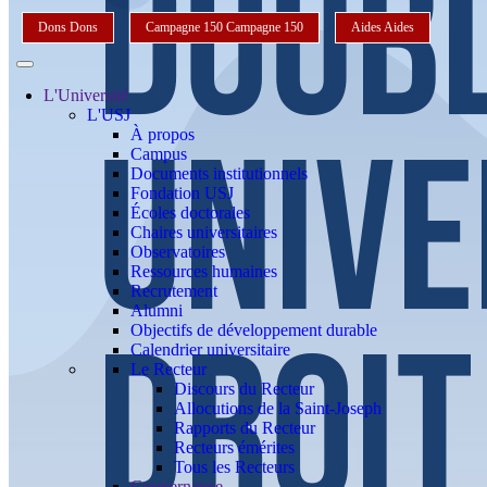
Dons
Dons
Campagne 150
Campagne 150
Aides
Aides
L'Université
L'USJ
À propos
Campus
Documents institutionnels
Fondation USJ
Écoles doctorales
Chaires universitaires
Observatoires
Ressources humaines
Recrutement
Alumni
Objectifs de développement durable
Calendrier universitaire
Le Recteur
Discours du Recteur
Allocutions de la Saint-Joseph
Rapports du Recteur
Recteurs émérites
Tous les Recteurs
Gouvernance