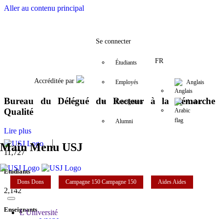
Aller au contenu principal
Facebook
Twitter
Instagram
LinkedIn
YouTube
01/421000
nada.moghaiz
Se connecter
FR
Étudiants
Accréditée par
Employés
Anglais
Bureau du Délégué du Recteur à la démarche
Enseignants
Arabic
Qualité
Alumni
Lire plus
Main Menu USJ
11,727
Étudiants
Dons
Dons
Campagne 150
Campagne 150
Aides
Aides
2,142
Enseignants
L'Université