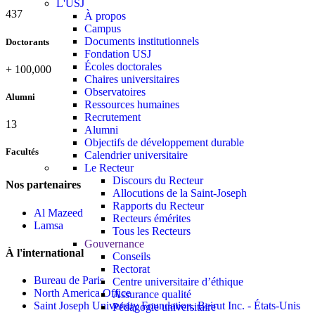
L'USJ
437
À propos
Campus
Documents institutionnels
Doctorants
Fondation USJ
Écoles doctorales
+
100,000
Chaires universitaires
Observatoires
Alumni
Ressources humaines
Recrutement
13
Alumni
Objectifs de développement durable
Facultés
Calendrier universitaire
Le Recteur
Discours du Recteur
Nos partenaires
Allocutions de la Saint-Joseph
Rapports du Recteur
Al Mazeed
Recteurs émérites
Lamsa
Tous les Recteurs
Gouvernance
À l'international
Conseils
Rectorat
Bureau de Paris
Centre universitaire d’éthique
North America Office
Assurance qualité
Saint Joseph University Foundation, Beirut Inc. - États-Unis
Pédagogie universitaire