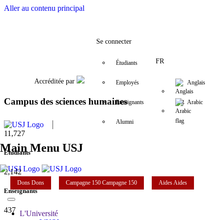
Aller au contenu principal
Facebook
Twitter
Instagram
LinkedIn
YouTube
+961 (1) 421 000
csh@usj.edu.
Se connecter
FR
Étudiants
Accréditée par
Employés
Anglais
Campus des sciences humaines
Enseignants
Arabic
Alumni
11,727
Main Menu USJ
Étudiants
2,142
Dons
Dons
Campagne 150
Campagne 150
Aides
Aides
Enseignants
437
L'Université