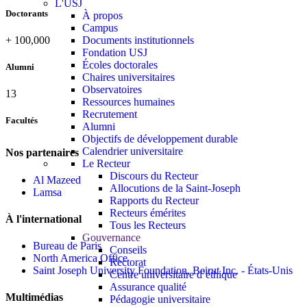
L'USJ
Doctorants
À propos
Campus
+
100,000
Documents institutionnels
Fondation USJ
Écoles doctorales
Alumni
Chaires universitaires
Observatoires
13
Ressources humaines
Recrutement
Facultés
Alumni
Objectifs de développement durable
Calendrier universitaire
Nos partenaires
Le Recteur
Discours du Recteur
Al Mazeed
Allocutions de la Saint-Joseph
Lamsa
Rapports du Recteur
Recteurs émérites
À l'international
Tous les Recteurs
Gouvernance
Bureau de Paris
Conseils
North America Office
Rectorat
Saint Joseph University Foundation, Beirut Inc. - États-Unis
Centre universitaire d’éthique
Assurance qualité
Multimédias
Pédagogie universitaire