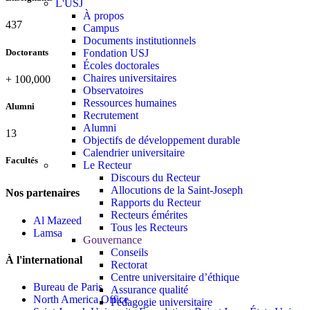
L'USJ
À propos
437
Campus
Documents institutionnels
Doctorants
Fondation USJ
Écoles doctorales
Chaires universitaires
+
100,000
Observatoires
Ressources humaines
Alumni
Recrutement
Alumni
13
Objectifs de développement durable
Calendrier universitaire
Facultés
Le Recteur
Discours du Recteur
Allocutions de la Saint-Joseph
Nos partenaires
Rapports du Recteur
Recteurs émérites
Al Mazeed
Tous les Recteurs
Lamsa
Gouvernance
Conseils
À l'international
Rectorat
Centre universitaire d’éthique
Bureau de Paris
Assurance qualité
North America Office
Pédagogie universitaire