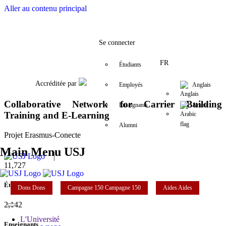
Aller au contenu principal
Facebook
Twitter
Instagram
LinkedIn
YouTube
01/421 602
elie.hayek1@u
Se connecter
FR
Étudiants
Accréditée par
Employés
Anglais
Collaborative Network for Carrier Building
Enseignants
Arabic
Training and E-Learning
Alumni
Projet Erasmus-Conecte
Main Menu USJ
11,727
Étudiants
Dons
Dons
Campagne 150
Campagne 150
Aides
Aides
2,142
L'Université
Enseignants