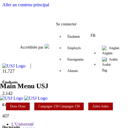
Aller au contenu principal
Facebook
Twitter
Instagram
LinkedIn
YouTube
+9611421000
info@usj.edu
Se connecter
FR
Étudiants
Accréditée par
Employés
Anglais
Enseignants
Arabic
11,727
Alumni
Étudiants
Main Menu USJ
2,142
Enseignants
Dons
Dons
Campagne 150
Campagne 150
Aides
Aides
437
L'Université
Doctorants