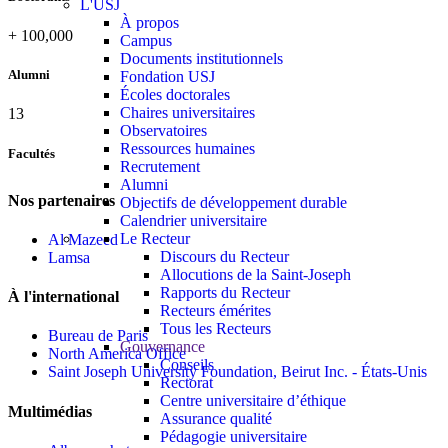
L'USJ
À propos
+
100,000
Campus
Documents institutionnels
Alumni
Fondation USJ
Écoles doctorales
Chaires universitaires
13
Observatoires
Ressources humaines
Facultés
Recrutement
Alumni
Nos partenaires
Objectifs de développement durable
Calendrier universitaire
Le Recteur
Al Mazeed
Discours du Recteur
Lamsa
Allocutions de la Saint-Joseph
Rapports du Recteur
À l'international
Recteurs émérites
Tous les Recteurs
Bureau de Paris
Gouvernance
North America Office
Conseils
Saint Joseph University Foundation, Beirut Inc. - États-Unis
Rectorat
Centre universitaire d’éthique
Multimédias
Assurance qualité
Pédagogie universitaire