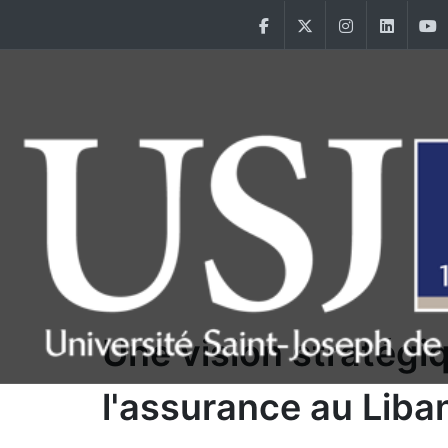
Aller au contenu principal
Facebook
Twitter
Instagram
Linke
Main Menu USJ
Une vision stratégi
l'assurance au Liba