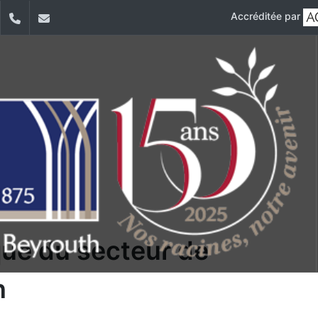
Accréditée par
dIn
YouTube
+9611421000
info@usj.edu.lb
que du secteur de
n