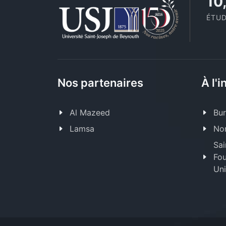
11
ÉTUD
Nos partenaires
À l'i
Al Mazeed
Bur
Lamsa
Nor
Sai
Fou
Uni