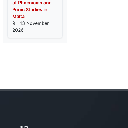
of Phoenician and
Punic Studies in
Malta
9 - 13 November
2026