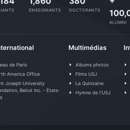
,727
2,142
437
+
IANTS
ENSEIGNANTS
DOCTORANTS
100,
ALUMNI
nternational
Multimédias
In
eau de Paris
Albums photos
th America Office
Films USJ
nt Joseph University
La Quinzaine
ndation, Beirut Inc. - États-
Hymne de l'USJ
s