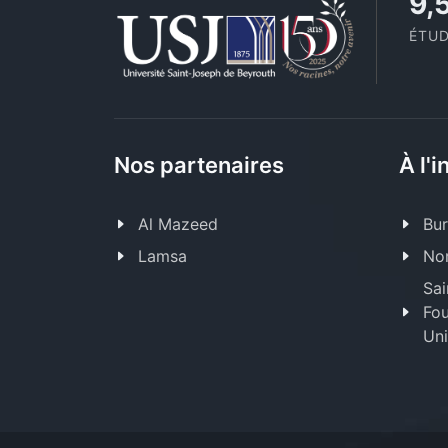
11
ÉTUD
Nos partenaires
À l'i
Al Mazeed
Bur
Lamsa
Nor
Sai
Fou
Uni