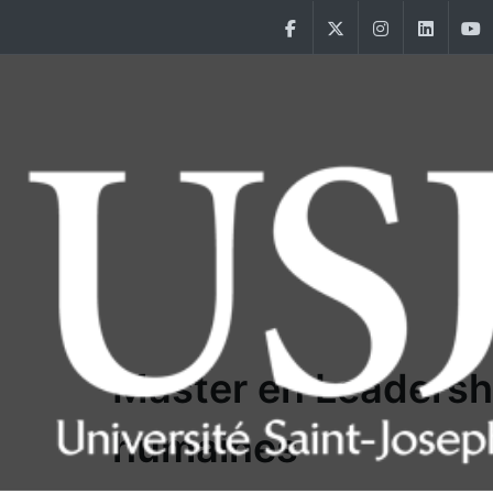
Aller au contenu principal
Facebook
Twitter
Instagram
Linke
Main Menu USJ
Master en Leadersh
humaines