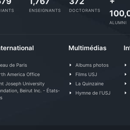
,727
2,142
437
+
IANTS
ENSEIGNANTS
DOCTORANTS
100,
ALUMNI
nternational
Multimédias
In
eau de Paris
Albums photos
th America Office
Films USJ
nt Joseph University
La Quinzaine
ndation, Beirut Inc. - États-
Hymne de l'USJ
s