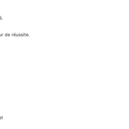
é.
r de réussite.
el