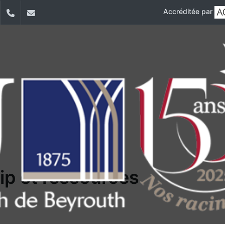
Accréditée par
dIn
YouTube
+9611421000
info@usj.edu.lb
ip et ressources