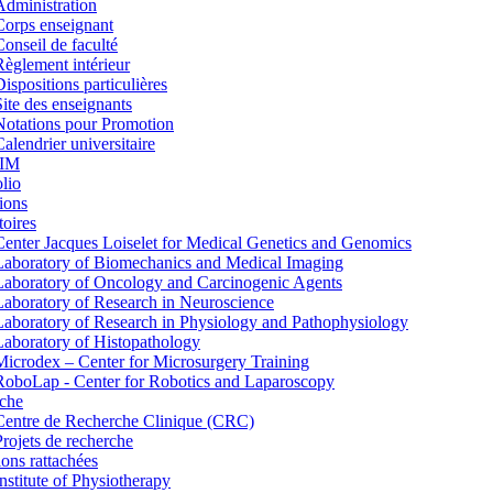
Administration
Corps enseignant
Conseil de faculté
Règlement intérieur
Dispositions particulières
Site des enseignants
Notations pour Promotion
Calendrier universitaire
IM
lio
ions
toires
Center Jacques Loiselet for Medical Genetics and Genomics
Laboratory of Biomechanics and Medical Imaging
Laboratory of Oncology and Carcinogenic Agents
Laboratory of Research in Neuroscience
Laboratory of Research in Physiology and Pathophysiology
Laboratory of Histopathology
Microdex – Center for Microsurgery Training
RoboLap - Center for Robotics and Laparoscopy
che
Centre de Recherche Clinique (CRC)
Projets de recherche
tions rattachées
Institute of Physiotherapy