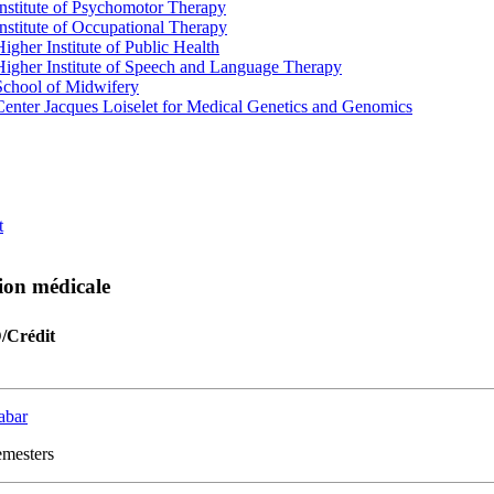
Institute of Psychomotor Therapy
Institute of Occupational Therapy
Higher Institute of Public Health
Higher Institute of Speech and Language Therapy
School of Midwifery
Center Jacques Loiselet for Medical Genetics and Genomics
t
ion médicale
D/Crédit
abar
semesters