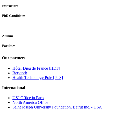
Instructors
PhD Candidates
+
Alumni
Faculties
Our partners
Hôtel-Dieu de France [HDF]
Berytech
Health Technology Pole [PTS]
International
USJ Office in Paris
North America Office
Saint Joseph University Foundation, Beirut Inc. - USA