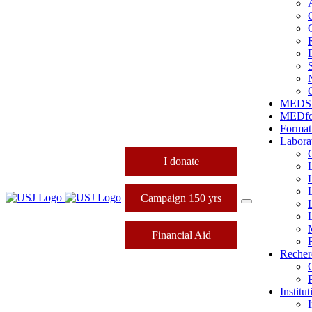
MEDS
MEDfo
Format
Labora
I donate
Campaign 150 yrs
Financial Aid
Recher
Institu