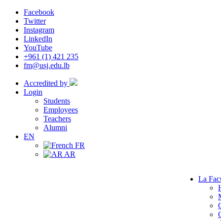
Facebook
Twitter
Instagram
LinkedIn
YouTube
+961 (1) 421 235
fm@usj.edu.lb
Accredited by
Login
Students
Employees
Teachers
Alumni
EN
FR
AR
La Fac