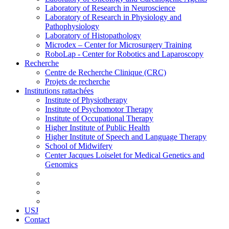
Laboratory of Research in Neuroscience
Laboratory of Research in Physiology and
Pathophysiology
Laboratory of Histopathology
Microdex – Center for Microsurgery Training
RoboLap - Center for Robotics and Laparoscopy
Recherche
Centre de Recherche Clinique (CRC)
Projets de recherche
Institutions rattachées
Institute of Physiotherapy
Institute of Psychomotor Therapy
Institute of Occupational Therapy
Higher Institute of Public Health
Higher Institute of Speech and Language Therapy
School of Midwifery
Center Jacques Loiselet for Medical Genetics and
Genomics
USJ
Contact