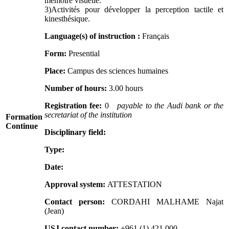
mémoire visuelle.
3)Activités pour développer la perception tactile et
kinesthésique.
Language(s) of instruction :
Français
Form:
Presential
Place:
Campus des sciences humaines
Number of hours:
3.00 hours
Registration fee:
0
payable to the Audi bank or the
secretariat of the institution
Formation
Continue
Disciplinary field:
Type:
Date:
Approval system:
ATTESTATION
Contact person:
CORDAHI MALHAME Najat
(Jean)
USJ contact number:
+961 (1) 421 000