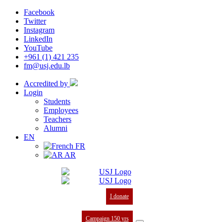
Facebook
Twitter
Instagram
LinkedIn
YouTube
+961 (1) 421 235
fm@usj.edu.lb
Accredited by
Login
Students
Employees
Teachers
Alumni
EN
FR
AR
I donate
Campaign 150 yrs