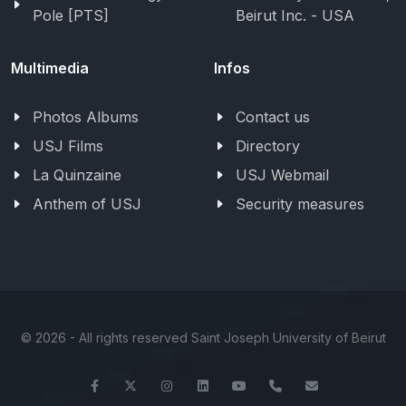
Pole [PTS]
Beirut Inc. - USA
Multimedia
Infos
Photos Albums
Contact us
USJ Films
Directory
La Quinzaine
USJ Webmail
Anthem of USJ
Security measures
©
2026 - All rights reserved Saint Joseph University of Beirut
Facebook
Twitter
Instagram
LinkedIn
YouTube
+961-1-421000
info@usj.ed