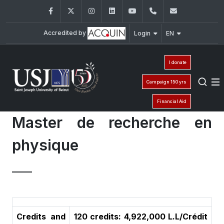
Facebook
Twitter
Instagram
LinkedIn
YouTube
+961 (1) 421 235
fm@usj.edu
Accredited by
Login
EN
I donate
Campaign 150 yrs
Financial Aid
Master de recherche en
physique
Credits and
120 credits: 4,922,000 L.L/Crédit