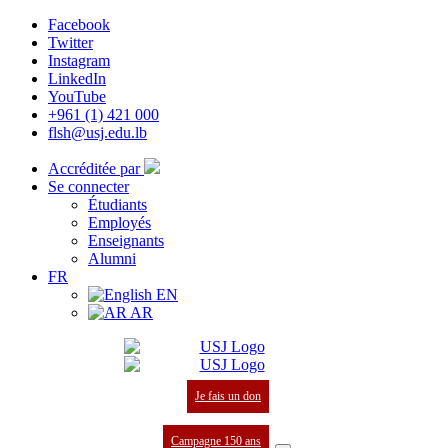
Facebook
Twitter
Instagram
LinkedIn
YouTube
+961 (1) 421 000
flsh@usj.edu.lb
Accréditée par
Se connecter
Étudiants
Employés
Enseignants
Alumni
FR
EN
AR
Je fais un don
Campagne 150 ans