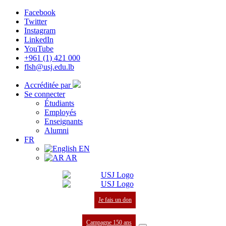
Facebook
Twitter
Instagram
LinkedIn
YouTube
+961 (1) 421 000
flsh@usj.edu.lb
Accréditée par
Se connecter
Étudiants
Employés
Enseignants
Alumni
FR
EN
AR
Je fais un don
Campagne 150 ans