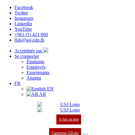
Facebook
Twitter
Instagram
LinkedIn
YouTube
+961 (1) 421 000
flsh@usj.edu.lb
Accréditée par
Se connecter
Étudiants
Employés
Enseignants
Alumni
FR
EN
AR
Je fais un don
Campagne 150 ans