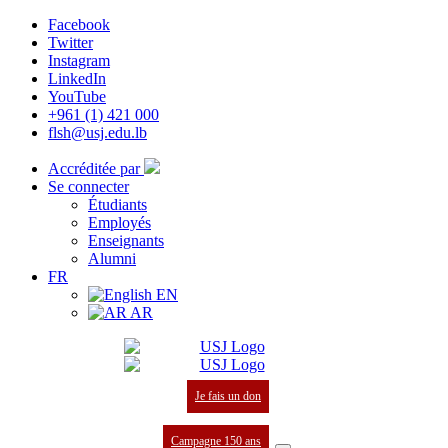
Facebook
Twitter
Instagram
LinkedIn
YouTube
+961 (1) 421 000
flsh@usj.edu.lb
Accréditée par
Se connecter
Étudiants
Employés
Enseignants
Alumni
FR
EN
AR
Je fais un don
Campagne 150 ans