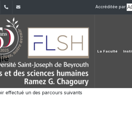
Accréditée par
dIn
YouTube
+961 (1) 421 000
flsh@usj.edu.lb
La Faculté
Inst
ie
oir effectué un des parcours suivants