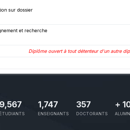
ion sur dossier
gnement et recherche
Diplôme ouvert à tout détenteur d'un autre dipl
11,110
2,029
414
+
1
ÉTUDIANTS
ENSEIGNANTS
DOCTORANTS
ALUMN