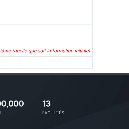
ôme (quelle que soit la formation initiale)
00,000
13
I
FACULTÉS