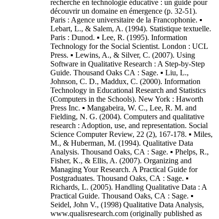
recherche en technologie éducative : un guide pour
découvrir un domaine en émergence (p. 32-51).
Paris : Agence universitaire de la Francophonie. ▪
Lebart, L., & Salem, A. (1994). Statistique textuelle.
Paris : Dunod. ▪ Lee, R. (1995). Information
Technology for the Social Scientist. London : UCL
Press. ▪ Lewins, A., & Silver, C. (2007). Using
Software in Qualitative Research : A Step-by-Step
Guide. Thousand Oaks CA : Sage. ▪ Liu, L.,
Johnson, C. D., Maddux, C. (2000). Information
Technology in Educational Research and Statistics
(Computers in the Schools). New York : Haworth
Press Inc. ▪ Mangabeira, W. C., Lee, R. M. and
Fielding, N. G. (2004). Computers and qualitative
research : Adoption, use, and representation. Social
Science Computer Review, 22 (2), 167-178. ▪ Miles,
M., & Huberman, M. (1994). Qualitative Data
Analysis. Thousand Oaks, CA : Sage. ▪ Phelps, R.,
Fisher, K., & Ellis, A. (2007). Organizing and
Managing Your Research. A Practical Guide for
Postgraduates. Thousand Oaks, CA : Sage. ▪
Richards, L. (2005). Handling Qualitative Data : A
Practical Guide. Thousand Oaks, CA : Sage. ▪
Seidel, John V., (1998) Qualitative Data Analysis,
www.qualisresearch.com (originally published as