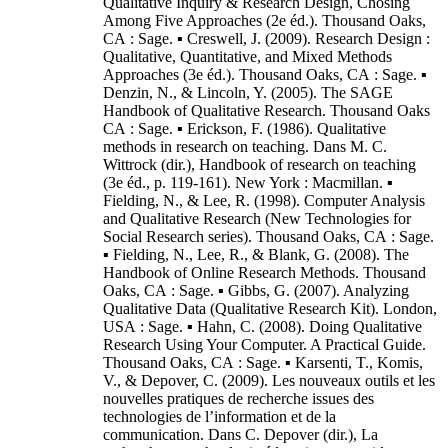
Qualitative Inquiry & Research Design, Chosing
Among Five Approaches (2e éd.). Thousand Oaks,
CA : Sage. ▪ Creswell, J. (2009). Research Design :
Qualitative, Quantitative, and Mixed Methods
Approaches (3e éd.). Thousand Oaks, CA : Sage. ▪
Denzin, N., & Lincoln, Y. (2005). The SAGE
Handbook of Qualitative Research. Thousand Oaks
CA : Sage. ▪ Erickson, F. (1986). Qualitative
methods in research on teaching. Dans M. C.
Wittrock (dir.), Handbook of research on teaching
(3e éd., p. 119-161). New York : Macmillan. ▪
Fielding, N., & Lee, R. (1998). Computer Analysis
and Qualitative Research (New Technologies for
Social Research series). Thousand Oaks, CA : Sage.
▪ Fielding, N., Lee, R., & Blank, G. (2008). The
Handbook of Online Research Methods. Thousand
Oaks, CA : Sage. ▪ Gibbs, G. (2007). Analyzing
Qualitative Data (Qualitative Research Kit). London,
USA : Sage. ▪ Hahn, C. (2008). Doing Qualitative
Research Using Your Computer. A Practical Guide.
Thousand Oaks, CA : Sage. ▪ Karsenti, T., Komis,
V., & Depover, C. (2009). Les nouveaux outils et les
nouvelles pratiques de recherche issues des
technologies de l’information et de la
communication. Dans C. Depover (dir.), La