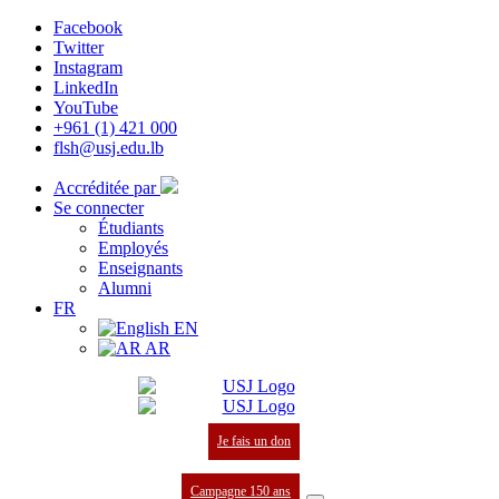
Facebook
Twitter
Instagram
LinkedIn
YouTube
+961 (1) 421 000
flsh@usj.edu.lb
Accréditée par
Se connecter
Étudiants
Employés
Enseignants
Alumni
FR
EN
AR
Je fais un don
Campagne 150 ans