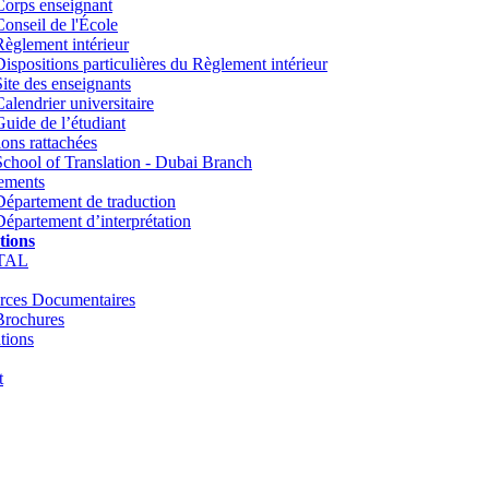
Corps enseignant
Conseil de l'École
Règlement intérieur
Dispositions particulières du Règlement intérieur
Site des enseignants
Calendrier universitaire
Guide de l’étudiant
tions rattachées
School of Translation - Dubai Branch
ements
Département de traduction
Département d’interprétation
tions
TAL
rces Documentaires
Brochures
tions
t