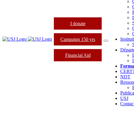
I donate
Institu
Campaign 150 yrs
Départ
Financial Aid
Forma
CERT
NDT
Ressou
Publica
USJ
Contac