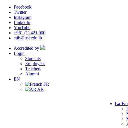
Facebook
Twitter
Instagram
LinkedIn
YouTube
+961 (1) 421 000
etib@usj.edu.lb
Accredited by
Login
Students
Employees
Teachers
Alumni
EN
FR
AR
La Fac