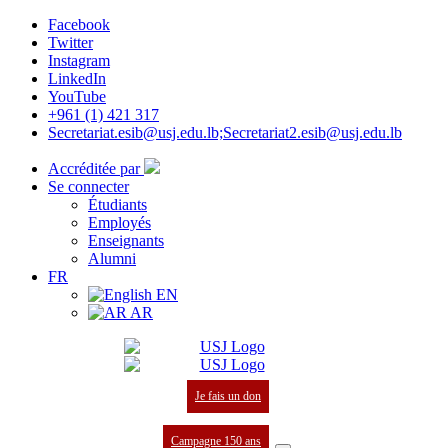
Facebook
Twitter
Instagram
LinkedIn
YouTube
+961 (1) 421 317
Secretariat.esib@usj.edu.lb;Secretariat2.esib@usj.edu.lb
Accréditée par
Se connecter
Étudiants
Employés
Enseignants
Alumni
FR
EN
AR
Je fais un don
Campagne 150 ans