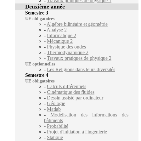
-
Travaux pratiques de physique 1
Deuxième année
Semestre 3
UE obligatoires
-
Algèbre bilinéaire et géométrie
-
Analyse 2
-
Informatique 2
-
Mécanique 2
-
Physique des ondes
-
Thermodynamique 2
-
Travaux pratiques de physique 2
UE optionnelles
-
Les Religions dans leurs diversités
Semestre 4
UE obligatoires
-
Calculs différentiels
-
Cinématique des fluides
-
Dessin assisté par ordinateur
-
Géologie
-
Matlab
-
Modélisation des informations des
bâtiments
-
Probabilité
-
Projet d'initiation à l'ingénierie
-
Statique