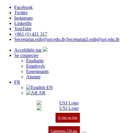
Facebook
Twitter
Instagram
LinkedIn
YouTube
+961 (1) 421 317
Secretariat.esib@usj.edu.lb;Secretariat2.esib@usj.edu.lb
Accréditée par
Se connecter
Étudiants
Employés
Enseignants
Alumni
FR
EN
AR
Je fais un don
Campagne 150 ans