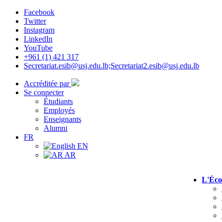
Facebook
Twitter
Instagram
LinkedIn
YouTube
+961 (1) 421 317
Secretariat.esib@usj.edu.lb;Secretariat2.esib@usj.edu.lb
Accréditée par
Se connecter
Étudiants
Employés
Enseignants
Alumni
FR
EN
AR
L'Éco