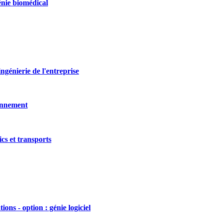
génie biomédical
ingénierie de l'entreprise
ronnement
ics et transports
ons - option : génie logiciel