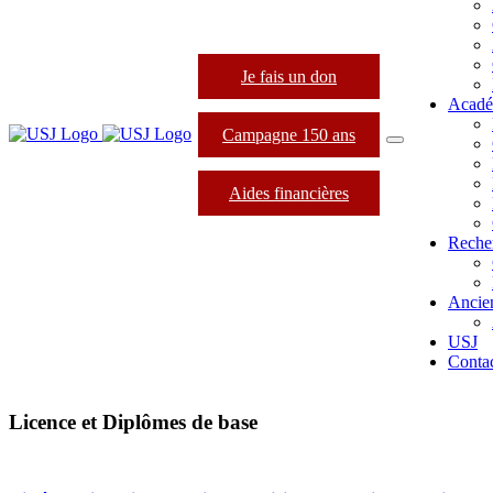
Je fais un don
Acadé
Campagne 150 ans
Aides financières
Reche
Ancie
USJ
Conta
Licence et Diplômes de base