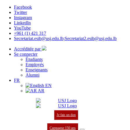
Facebook
Twitter
Instagram
LinkedIn
YouTube
+961 (1) 421 317
Secretariat.esib@usj.edu.lb;Secretariat2.esib@usj.edu.lb
Accréditée par
Se connecter
Étudiants
Employés
Enseignants
Alumni
FR
EN
AR
Je fais un don
Campagne 150 ans