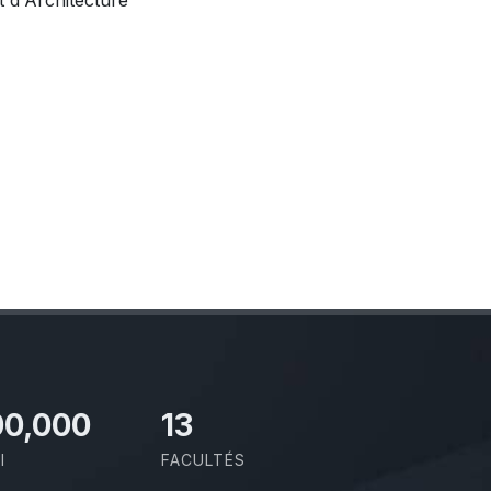
t d'Architecture
00,000
13
I
FACULTÉS