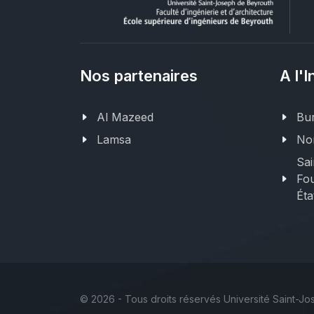
Nos partenaires
A l'I
Al Mazeed
Bur
Lamsa
Nor
Sai
Fou
Éta
©
2026 - Tous droits réservés Université Saint-J