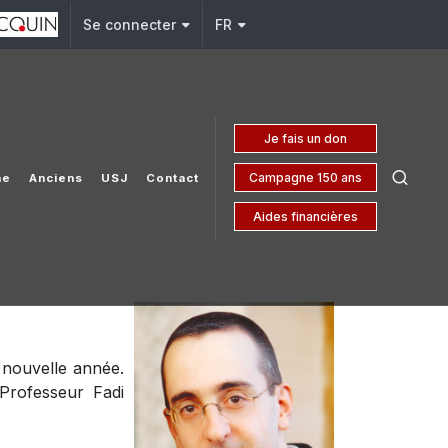
j.edu.lb
Se connecter
FR
Je fais un don
Campagne 150 ans
he
Anciens
USJ
Contact
Aides financières
 nouvelle année.
Professeur Fadi