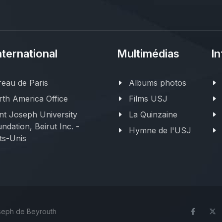
nternational
Multimédias
In
eau de Paris
Albums photos
th America Office
Films USJ
nt Joseph University
La Quinzaine
ndation, Beirut Inc. -
Hymne de l'USJ
ts-Unis
oseph de Beyrouth
Face