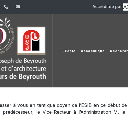
Accréditée par
dIn
YouTube
+961 (1) 421 317
Secretariat.esib@usj.edu.lb;Secretariat2.esib@us
L'École
Académique
Recherc
esser à vous en tant que doyen de l’ESIB en ce début de
rédécesseur, le Vice-Recteur à l’Administration M. le 