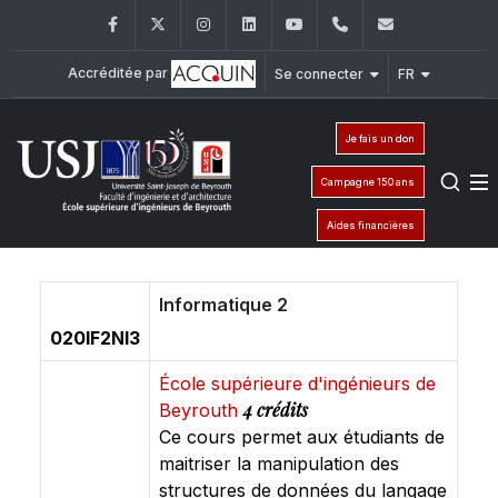
Facebook
Twitter
Instagram
LinkedIn
YouTube
+961 (1) 421 317
Secretaria
Accréditée par
Se connecter
FR
Je fais un don
Campagne 150 ans
Aides financières
Informatique 2
020IF2NI3
École supérieure d'ingénieurs de
4 crédits
Beyrouth
Ce cours permet aux étudiants de
maitriser la manipulation des
structures de données du langage