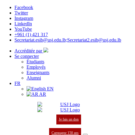
Facebook
Twitter
Instagram
LinkedIn
YouTube
+961 (1) 421 317
Secretariat.esib@usj.edu.lb;Secretariat2.esib@usj.edu.lb
Accréditée par
Se connecter
Étudiants
Employés
Enseignants
Alumni
FR
EN
AR
Je fais un don
Campagne 150 ans