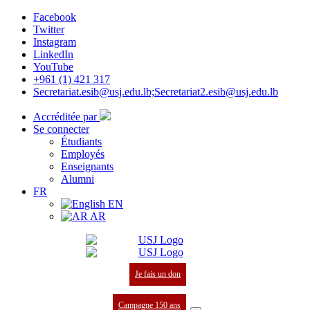
Facebook
Twitter
Instagram
LinkedIn
YouTube
+961 (1) 421 317
Secretariat.esib@usj.edu.lb;Secretariat2.esib@usj.edu.lb
Accréditée par
Se connecter
Étudiants
Employés
Enseignants
Alumni
FR
EN
AR
Je fais un don
Campagne 150 ans