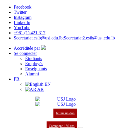
Facebook
Twitter
Instagram
LinkedIn
YouTube
+961 (1) 421 317
Secretariat.esib@usj.edu.lb;Secretariat2.esib@usj.edu.lb
Accréditée par
Se connecter
Étudiants
Employés
Enseignants
Alumni
FR
EN
AR
Je fais un don
Campagne 150 ans