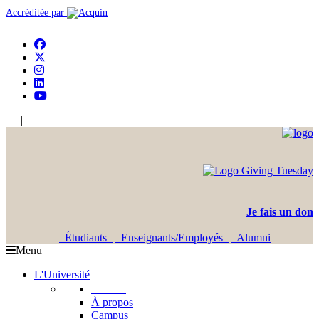
Accréditée par
|
En
Ar
Je fais un don
Étudiants
Enseignants/Employés
Alumni
Menu
L'Université
L'USJ
À propos
Campus