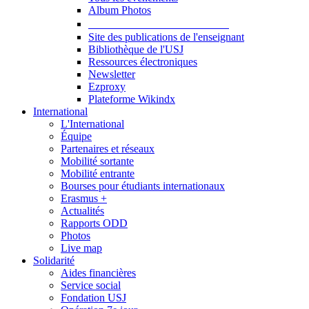
Album Photos
Publications et Ressources
Site des publications de l'enseignant
Bibliothèque de l'USJ
Ressources électroniques
Newsletter
Ezproxy
Plateforme Wikindx
International
L'International
Équipe
Partenaires et réseaux
Mobilité sortante
Mobilité entrante
Bourses pour étudiants internationaux
Erasmus +
Actualités
Rapports ODD
Photos
Live map
Solidarité
Aides financières
Service social
Fondation USJ