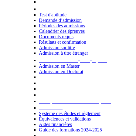
er
Admission au 1
cycle
Test d'aptitude
Demande d’admission
Périodes des admissions
Calendrier des épreuves
Documents requis
Résultats et confirmation
Admission sur titre
Admission à titre étranger
e
e
Admission aux 2
et 3
cycles
Admission en Master
Admission en Doctorat
Admission en cours de programme
UE optionnelles USJ [PDF]
UE optionnelles ouvertes [PDF]
À savoir...
Système des études et règlement
Équivalences et validations
Aides financières
Guide des formations 2024-2025