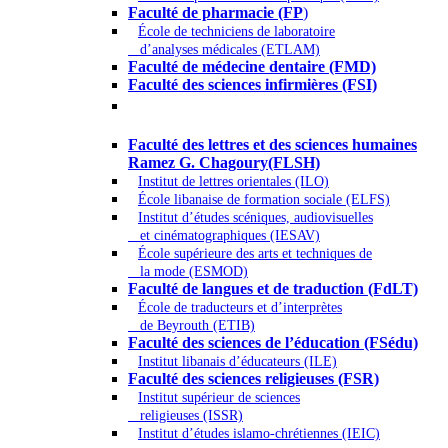
Faculté de pharmacie (FP
)
École de techniciens de laboratoire
d’analyses médicales (ETLAM)
Faculté de médecine dentaire (FMD)
Faculté des sciences infirmières (FSI)
Arts - Lettres et Sciences humaines -
Sciences religieuses
Faculté des lettres et des sciences humaines
Ramez G. Chagoury(FLSH)
Institut de lettres orientales (ILO)
École libanaise de formation sociale (ELFS)
Institut d’études scéniques, audiovisuelles
et cinématographiques (IESAV)
École supérieure des arts et techniques de
la mode (ESMOD)
Faculté de langues et de traduction (FdLT)
École de traducteurs et d’interprètes
de Beyrouth (ETIB)
Faculté des sciences de l’éducation (FSédu)
Institut libanais d’éducateurs (ILE)
Faculté des sciences religieuses (FSR)
Institut supérieur de sciences
religieuses (ISSR)
Institut d’études islamo-chrétiennes (IEIC)