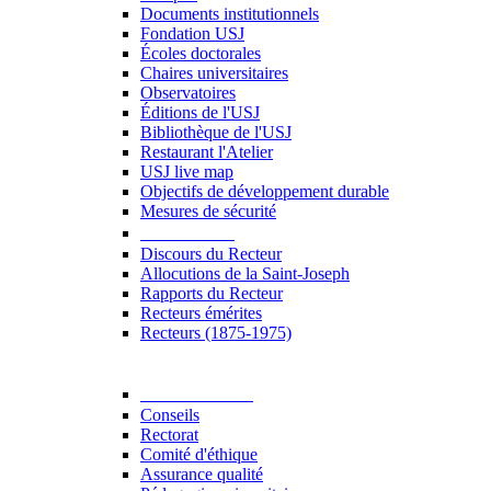
Documents institutionnels
Fondation USJ
Écoles doctorales
Chaires universitaires
Observatoires
Éditions de l'USJ
Bibliothèque de l'USJ
Restaurant l'Atelier
USJ live map
Objectifs de développement durable
Mesures de sécurité
Le Recteur
Discours du Recteur
Allocutions de la Saint-Joseph
Rapports du Recteur
Recteurs émérites
Recteurs (1875-1975)
Gouvernance
Conseils
Rectorat
Comité d'éthique
Assurance qualité