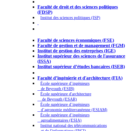
Droit - Sciences politiques
Faculté de droit et des sciences politiques
(FDSP)
Institut des sciences politiques (ISP)
Économie - Gestion - Banque -
Assurances
Faculté de sciences économiques (FSE)
Faculté de gestion et de management (FGM)
Institut de gestion des entreprises (IGE)
Institut supérieur des sciences de l'assurance
(ISSA)
Institut supérieur d’études bancaires (ISEB)
Ingénierie et technologie - Sciences
Faculté d’ingénierie et d'architecture (FIA)
École supérieure d’ingénieurs
de Beyrouth (ESIB)
École supérieure d'architecture
de Beyrouth (ESAR)
École supérieure d’ingénieurs
d’agronomie méditerranéenne (ESIAM)
École supérieure d’ingénieurs
agroalimentaires (ESIA)
Institut national des télécommunications
et de l'informatique (INCI)