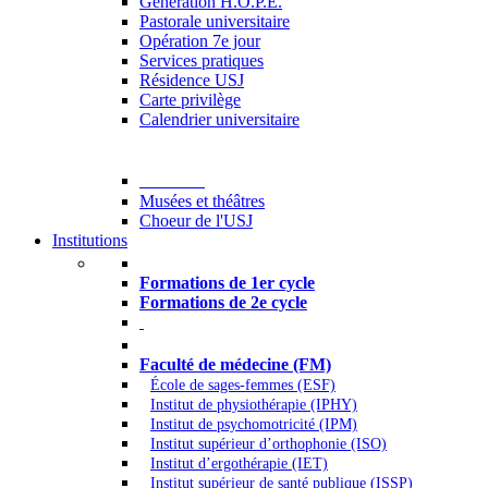
Generation H.O.P.E.
Pastorale universitaire
Opération 7e jour
Services pratiques
Résidence USJ
Carte privilège
Calendrier universitaire
Culture
Musées et théâtres
Choeur de l'USJ
Institutions
Formations à l’USJ
Formations de 1er cycle
Formations de 2e cycle
Médecine et Santé
Faculté de médecine (FM)
École de sages-femmes (ESF)
Institut de physiothérapie (IPHY)
Institut de psychomotricité (IPM)
Institut supérieur d’orthophonie (ISO)
Institut d’ergothérapie (IET)
Institut supérieur de santé publique (ISSP)