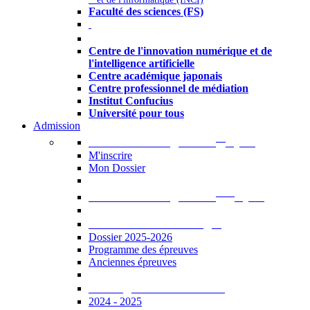
Faculté des sciences (FS)
Autres
Centre de l'innovation numérique et de
l'intelligence artificielle
Centre académique japonais
Centre professionnel de médiation
Institut Confucius
Université pour tous
Admission
er
Admission en ligne au 1
cycle
M'inscrire
Mon Dossier
ème
Admission en ligne au 2
cycle
Documents à télécharger
Dossier 2025-2026
Programme des épreuves
Anciennes épreuves
Catalogue des formations
2024 - 2025