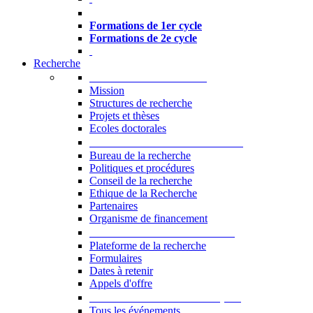
Formations à l’USJ
Formations de 1er cycle
Formations de 2e cycle
Recherche
La Recherche à l'USJ
Mission
Structures de recherche
Projets et thèses
Ecoles doctorales
Vice-rectorat à la Recherche
Bureau de la recherche
Politiques et procédures
Conseil de la recherche
Ethique de la Recherche
Partenaires
Organisme de financement
Plateforme de la recherche
Plateforme de la recherche
Formulaires
Dates à retenir
Appels d'offre
Manifestations Scientifiques
Tous les événements