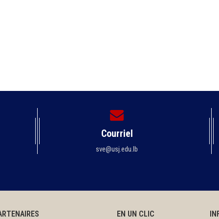
Courriel
sve@usj.edu.lb
ARTENAIRES
EN UN CLIC
IN