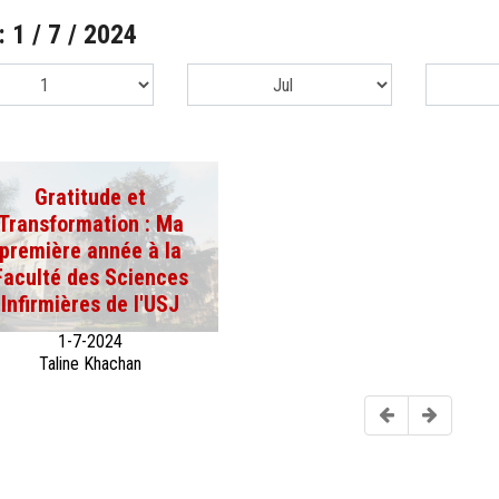
: 1 / 7 / 2024
Gratitude et
Transformation : Ma
première année à la
Faculté des Sciences
Infirmières de l'USJ
1-7-2024
Taline Khachan