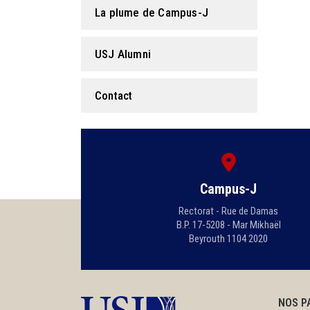
La plume de Campus-J
USJ Alumni
Contact
Campus-J
Rectorat - Rue de Damas
B.P. 17-5208 - Mar Mikhaël
Beyrouth 1104 2020
NOS P