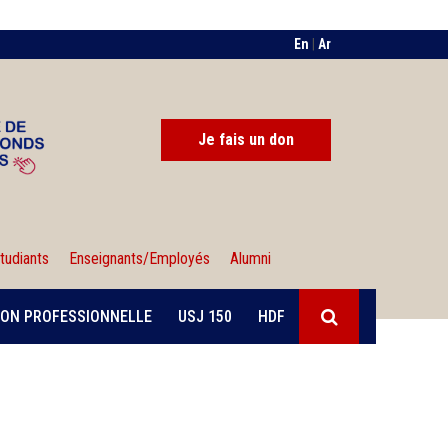
En
|
Ar
Je fais un don
tudiants
Enseignants/Employés
Alumni
ON PROFESSIONNELLE
USJ 150
HDF