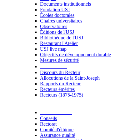
Documents institutionnels
Fondation USJ
Écoles doctorales
Chaires universitaires
Observatoires
Éditions de l'USJ
Bibliothèque de l'USJ
Restaurant l'Atelier
USJ live map
Objectifs de développement durable
Mesures de sécurité
Le Recteur
Discours du Recteur
Allocutions de la Saint-Joseph
Rapports du Recteur
Recteurs émérites
Recteurs (1875-1975)
Gouvernance
Conseils
Rectorat
Comité d'éthique
Assurance qualité