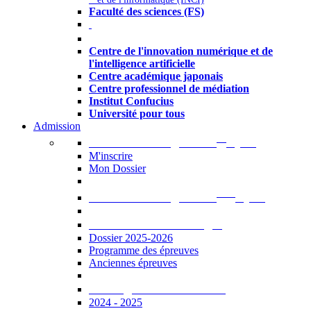
Faculté des sciences (FS)
Autres
Centre de l'innovation numérique et de
l'intelligence artificielle
Centre académique japonais
Centre professionnel de médiation
Institut Confucius
Université pour tous
Admission
er
Admission en ligne au 1
cycle
M'inscrire
Mon Dossier
ème
Admission en ligne au 2
cycle
Documents à télécharger
Dossier 2025-2026
Programme des épreuves
Anciennes épreuves
Catalogue des formations
2024 - 2025