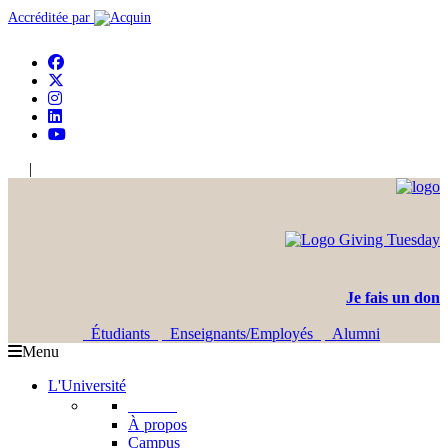
Accréditée par
|
En
Ar
Je fais un don
Étudiants
Enseignants/Employés
Alumni
Menu
L'Université
L'USJ
À propos
Campus