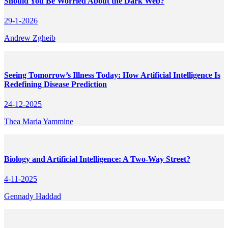
Should You Be Worried About the Dark Web?
29-1-2026
Andrew Zgheib
Seeing Tomorrow’s Illness Today: How Artificial Intelligence Is
Redefining Disease Prediction
24-12-2025
Thea Maria Yammine
Biology and Artificial Intelligence: A Two-Way Street?
4-11-2025
Gennady Haddad