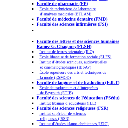
Faculté de pharmacie (FP
)
École de techniciens de laboratoire
d’analyses médicales (ETLAM)
Faculté de médecine dentaire (FMD)
Faculté des sciences infirmières (FSI)
Arts - Lettres et Sciences humaines -
Sciences religieuses
Faculté des lettres et des sciences humaines
Ramez G. Chagoury(FLSH)
Institut de lettres orientales (ILO)
École libanaise de formation sociale (ELFS)
Institut d’études scéniques, audiovisuelles
et cinématographiques (IESAV)
École supérieure des arts et techniques de
la mode (ESMOD)
Faculté de langues et de traduction (FdLT)
École de traducteurs et d’interprètes
de Beyrouth (ETIB)
Faculté des sciences de l’éducation (FSédu)
Institut libanais d’éducateurs (ILE)
Faculté des sciences religieuses (FSR)
Institut supérieur de sciences
religieuses (ISSR)
Institut d’études islamo-chrétiennes (IEIC)