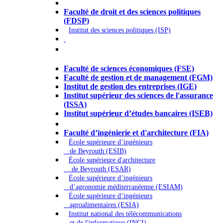
Droit - Sciences politiques
Faculté de droit et des sciences politiques
(FDSP)
Institut des sciences politiques (ISP)
Économie - Gestion - Banque -
Assurances
Faculté de sciences économiques (FSE)
Faculté de gestion et de management (FGM)
Institut de gestion des entreprises (IGE)
Institut supérieur des sciences de l'assurance
(ISSA)
Institut supérieur d’études bancaires (ISEB)
Ingénierie et technologie - Sciences
Faculté d’ingénierie et d'architecture (FIA)
École supérieure d’ingénieurs
de Beyrouth (ESIB)
École supérieure d'architecture
de Beyrouth (ESAR)
École supérieure d’ingénieurs
d’agronomie méditerranéenne (ESIAM)
École supérieure d’ingénieurs
agroalimentaires (ESIA)
Institut national des télécommunications
et de l'informatique (INCI)