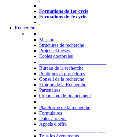
Formations à l’USJ
Formations de 1er cycle
Formations de 2e cycle
Recherche
La Recherche à l'USJ
Mission
Structures de recherche
Projets et thèses
Ecoles doctorales
Vice-rectorat à la Recherche
Bureau de la recherche
Politiques et procédures
Conseil de la recherche
Ethique de la Recherche
Partenaires
Organisme de financement
Plateforme de la recherche
Plateforme de la recherche
Formulaires
Dates à retenir
Appels d'offre
Manifestations Scientifiques
Tous les événements