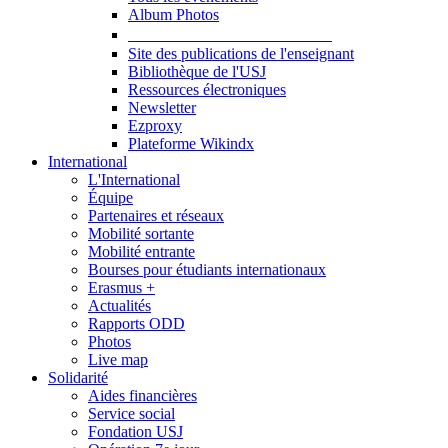
Album Photos
Publications et Ressources
Site des publications de l'enseignant
Bibliothèque de l'USJ
Ressources électroniques
Newsletter
Ezproxy
Plateforme Wikindx
International
L'International
Équipe
Partenaires et réseaux
Mobilité sortante
Mobilité entrante
Bourses pour étudiants internationaux
Erasmus +
Actualités
Rapports ODD
Photos
Live map
Solidarité
Aides financières
Service social
Fondation USJ