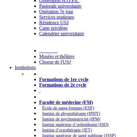
Generation H.O.P.E.
Pastorale universitaire
Opération 7e jour
Services pratiques
Résidence USJ
Carte privilège
Calendrier universitaire
Culture
Musées et théâtres
Choeur de l'USJ
Institutions
Formations à l’USJ
Formations de 1er cycle
Formations de 2e cycle
Médecine et Santé
Faculté de médecine (FM)
École de sages-femmes (ESF)
Institut de physiothérapie (IPHY)
Institut de psychomotricité (IPM)
Institut supérieur d’orthophonie (ISO)
Institut d’ergothérapie (IET)
Institut supérieur de santé publique (ISSP)