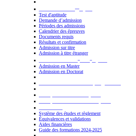
er
Admission au 1
cycle
Test d'aptitude
Demande d’admission
Périodes des admissions
Calendrier des épreuves
Documents requis
Résultats et confirmation
Admission sur titre
Admission à titre étranger
e
e
Admission aux 2
et 3
cycles
Admission en Master
Admission en Doctorat
Admission en cours de programme
UE optionnelles USJ [PDF]
UE optionnelles ouvertes [PDF]
À savoir...
Système des études et règlement
Équivalences et validations
Aides financières
Guide des formations 2024-2025