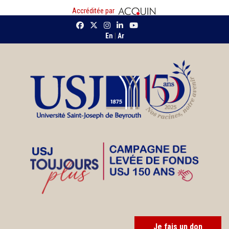
Accréditée par
En
|
Ar
Je fais un don