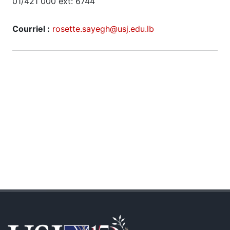
01/421 000 ext: 6744
Courriel :
rosette.sayegh@usj.edu.lb